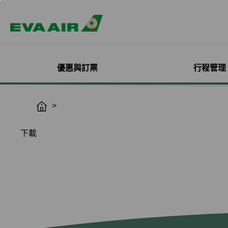
優惠與訂票
行程管理
精選優惠
機票與訂位管理
機隊介紹
加入會員
企業會員專屬優惠
航點探索
管理您的行程
機艙體驗
關於無限萬哩
H
o
主題旅遊
登入
客機
線上註冊
方案介紹
所有航點
選位
艙等介紹
簡介
m
下載
熱門活動
預訂機票付款
彩繪機塗裝介紹
入會規則與條款
EVA BizFam
查詢票價走勢
選餐
機上餐飲
會員卡籍及優惠
e
限時促銷
改票-更改日期/航班
貨機
EVA BizFam 會員尊享
豪華經濟艙
預辦登機/報到
機上娛樂與服務
晉升與續卡標準
旅遊產品推薦
航班到離推播通知
MICE旅遊專案
商務艙
登機證列印
預購免稅品享優
會員酬賓禮遇
班機異常改/退票
UATP
到澳門
未登機費收取
Hello Kitty彩繪機
取消全部行程
到東京
行程管理服務功
搭機安全與健康
退票申請與查詢
到沖繩
e-Services懶人
購買證明申請
到曼谷
退票手續費收據列印
到首爾