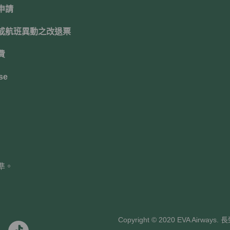
申請
或航班異動之改退票
費
se
準。
Copyright © 2020 EVA Air