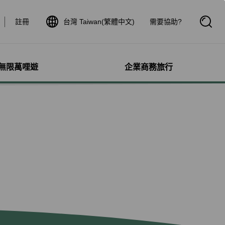
註冊
台灣 Taiwan(繁體中文)
需要協助?
開
啟
搜
尋
框
無限萬哩遊
企業商務旅行
與其他服務
需求協助
管理
航線介紹與時刻表
航班到離查詢
額行李
服務
料
航班時刻表
航班到離動態
犬隻
細查詢
航線圖
航班到離證明申請
獨搭機
登
星空聯盟網路
航班到離推播通知
保旅行平安險
機
對表查詢
共用班號合作夥伴
驗與活動
機
清單管理
聯航合作夥伴注意事項
鐵車票
療需求
證管理
航班到離動態
機鐵路套票
idDeal競標升等