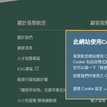
關於長榮航空
顧客服
關於我們
顧客滿意
此網站使用Coo
最新消息
聯絡我們
長榮航空網站使用 
人才招募專區
常見問題
Cookie 包括目標
您可以按一下「變更 C
ESG專區
下載中心
如需我們所使用之 Co
綠旅行碳抵銷計畫
網站導覽
變更 Cookie 設定
「讓我伴你飛」兒童早療支持計畫
行動服務
小小空服營-聯萌總動員
電子發票