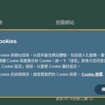
務
相關網站
度問卷調查
機上免稅品
kies
立榮航空-國內航線
Cookie 與類似技術，以提供最佳網站體驗，包括個人化服務、
長榮假期
式媒體 Cookie 與進階分析 Cookie。按一下「接受」即表示您同意我
ookie 設定」按鈕，以變更 Cookie 偏好設定。
貨運全球資訊網
okie 的詳細資訊，請查閱我們的 Cookie 政策。
Cookie 政策
.
電子採購公告
長榮航空馬拉松
接
波音787-9全新三艙