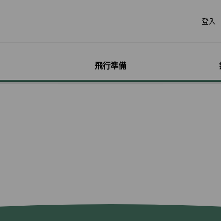
登入
飛行準備
遊
票價產品
行李
哩程獎勵計畫
網路購票
機場服務
會員獨享優惠
加購
特別
帳戶
票價產品介紹
行李資訊
賺取哩程
立即購票
各地機場資訊
哩程相關活動
預付超
無障礙
個人資
特殊行李規定
購買哩程/加值哩程
專案活動購票
貴賓室
聯名卡
租車
服務性
哩程明
行李注意事項
恢復哩程
會員優惠購票專區
劃位報到
合作夥伴
訂房
兒童單
哩程補
惠
超額行李規定及其他服
EVA Mileage Mall
學生票/打工度假票
簽證與出入境
網路投
嬰兒搭
哩程核
務費用
EVA Mileage Hotel
兌換會員酬賓機票
旅遊體
孕婦搭
受讓人
寵物運送
能說明
酬賓/艙位升等空位查詢
訂位票務須知
台灣高
特殊醫
電子憑
聯航合作夥伴行李
包
哩程兌換
交易紀錄查詢
歐洲飛
行李延誤與損壞
轉讓與轉回哩程
官網購票好處多
EVAB
哩程計數器