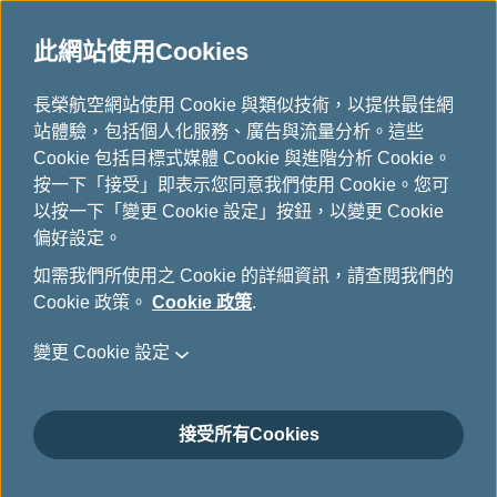
此網站使用Cookies
公司最新消息
...
H
長榮航空網站使用 Cookie 與類似技術，以提供最佳網
o
站體驗，包括個人化服務、廣告與流量分析。這些
公司最新消息
m
Cookie 包括目標式媒體 Cookie 與進階分析 Cookie。
e
按一下「接受」即表示您同意我們使用 Cookie。您可
以按一下「變更 Cookie 設定」按鈕，以變更 Cookie
偏好設定。
長榮航空榮獲TravelPlus、PAX
如需我們所使用之 Cookie 的詳細資訊，請查閱我們的
Cookie 政策。
Cookie 政策
.
International雜誌肯定 獲頒六項
大獎
變更 Cookie 設定
4月 17日, 2026
接受所有Cookies
長榮航空與世界各大知名品牌合作推出的機上服務用
品廣受旅客喜愛，本次在德國漢堡舉行素有服務用品