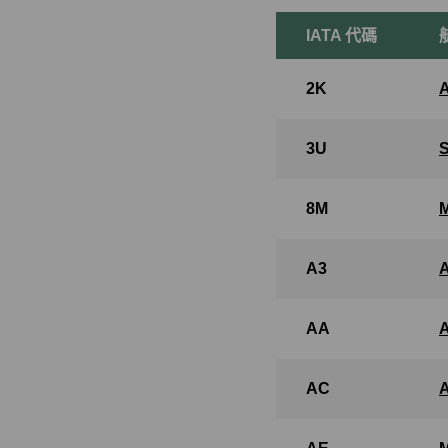
IATA 代碼
2K
3U
8M
A3
AA
AC