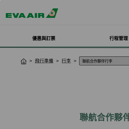
優惠與訂票
行程管理
精選優惠
機票與訂位管理
機隊介紹
加入會員
企業會員專屬優惠
航點探索
管理您的行程
機艙體驗
關於無限萬哩
飛行準備
行李
H
o
主題旅遊
登入
客機
線上註冊
方案介紹
所有航點
選位
艙等介紹
簡介
m
熱門活動
預訂機票付款
彩繪機塗裝介紹
入會規則與條款
EVA BizFam
查詢票價走勢
選餐
機上餐飲
會員卡籍及優惠
e
限時促銷
改票-更改日期/航班
貨機
EVA BizFam 會員尊享
商務艙
預辦登機/報到
機上娛樂與服務
晉升與續卡標準
航班到離推播通知
MICE旅遊專案
澳門到台北
登機證列印
預購免稅品享優
會員酬賓禮遇
班機異常改/退票
UATP
澳門到高雄
未登機費收取
Hello Kitty彩繪機
取消全部行程
澳門到台中
行程管理服務功
搭機安全與健康
退票申請與查詢
香港到大阪
e-Services懶人
聯航合作夥
購買證明申請
澳門到沖繩
香港到洛杉磯