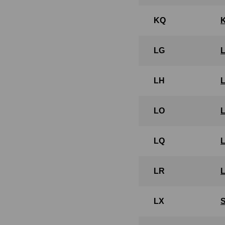
KQ
LG
LH
LO
LQ
LR
LX