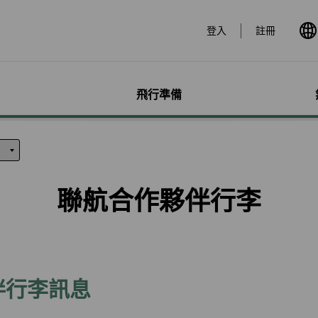
登入
註冊
飛行準備
遊
票價產品
行李
哩程獎勵計畫
網路購票
機場服務
會員獨享優惠
加購
特別
帳戶
票價產品介紹
行李資訊
賺取哩程
立即購票
各地機場資訊
哩程相關活動
預付超
無障礙
個人資
特殊行李規定
購買哩程/加值哩程
專案活動購票
貴賓室
合作夥伴
租車
服務性
哩程明
聯航合作夥伴行李
行李注意事項
恢復哩程
會員優惠購票專區
劃位報到
訂房
兒童單
哩程補
惠
超額行李規定及其他服
EVA Mileage Mall
學生票/打工度假票
簽證與出入境
旅遊體
嬰兒搭
哩程核
務費用
EVA Mileage Hotel
兌換會員酬賓機票
台灣高
孕婦搭
受讓人
寵物運送
能說明
酬賓/艙位升等空位查詢
訂位票務須知
歐洲飛
特殊醫
電子憑
聯航合作夥伴行李
包
哩程兌換
交易紀錄查詢
EVAB
伴行李訊息
行李延誤與損壞
轉讓與轉回哩程
官網購票好處多
哩程計數器