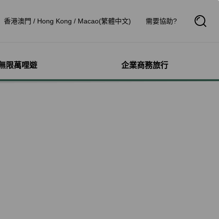
香港澳門 / Hong Kong / Macao(繁體中文)
需要協助?
開
啟
搜
尋
框
無限萬哩遊
企業商務旅行
與其他服務
需求協助
管理
航線介紹與時刻表
航班到離查詢
額行李
服務
料
航班時刻表
航班到離動態
犬隻
細查詢
航線圖
航班到離證明申請
獨搭機
登
星空聯盟網路
航班到離推播通知
驗與活動
機
對表查詢
共用班號合作夥伴
鐵車票
機
清單管理
聯航合作夥伴注意事項
機鐵路套票
療需求
證管理
航班到離動態
idDeal競標升等