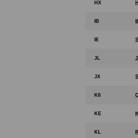
HX
IB
IE
JL
JX
K6
KE
KL