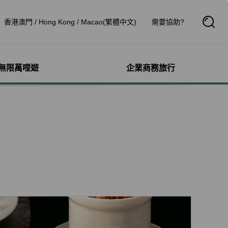
香港澳門 / Hong Kong / Macao(繁體中文)
需要協助?
開
啟
搜
尋
框
無限萬哩遊
企業商務旅行
與其他服務
需求協助
管理
航線介紹與時刻表
航班到離查詢
額行李
服務
料
航班時刻表
航班到離動態
犬隻
細查詢
航線圖
航班到離證明申請
獨搭機
登
星空聯盟網路
航班到離推播通知
驗與活動
機
對表查詢
共用班號合作夥伴
鐵車票
機
清單管理
聯航合作夥伴注意事項
機鐵路套票
療需求
證管理
航班到離動態
idDeal競標升等