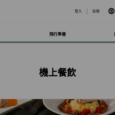
登入
註冊
飛行準備
遊
票價產品
行李
哩程獎勵計畫
網路購票
機場服務
會員獨享優惠
加購
特別
帳戶
票價產品介紹
行李資訊
賺取哩程
立即購票
各地機場資訊
哩程相關活動
預付超
無障礙
個人資
特殊行李規定
購買哩程/加值哩程
專案活動購票
貴賓室
合作夥伴
租車
服務性
哩程明
機上餐飲
行李注意事項
恢復哩程
會員優惠購票專區
劃位報到
訂房
兒童單
哩程補
惠
超額行李規定及其他服
EVA Mileage Mall
學生票/打工度假票
簽證與出入境
旅遊體
嬰兒搭
哩程核
務費用
EVA Mileage Hotel
兌換會員酬賓機票
台灣高
孕婦搭
受讓人
寵物運送
能說明
酬賓/艙位升等空位查詢
訂位票務須知
歐洲飛
特殊醫
電子憑
聯航合作夥伴行李
包
哩程兌換
交易紀錄查詢
EVAB
行李延誤與損壞
轉讓與轉回哩程
官網購票好處多
哩程計數器