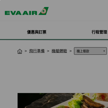
優惠與訂票
行程管理
精選優惠
機票與訂位管理
機隊介紹
加入會員
企業會員專屬優惠
航點探索
管理您的行程
機艙體驗
關於無限萬哩
飛行準備
機艙體驗
H
o
主題旅遊
登入
客機
線上註冊
方案介紹
所有航點
選位
艙等介紹
簡介
m
熱門活動
預訂機票付款
彩繪機塗裝介紹
入會規則與條款
EVA BizFam
查詢票價走勢
選餐
機上餐飲
會員卡籍及優惠
e
限時促銷
改票-更改日期/航班
貨機
EVA BizFam 會員尊享
商務艙
預辦登機/報到
機上娛樂與服務
晉升與續卡標準
航班到離推播通知
MICE旅遊專案
澳門到台北
登機證列印
預購免稅品享優
會員酬賓禮遇
班機異常改/退票
UATP
澳門到高雄
未登機費收取
Hello Kitty彩繪機
取消全部行程
澳門到台中
行程管理服務功
搭機安全與健康
退票申請與查詢
香港到大阪
e-Services懶人
購買證明申請
澳門到沖繩
香港到洛杉磯