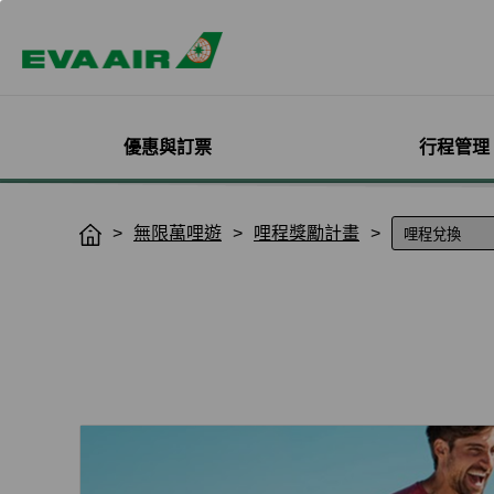
優惠與訂票
行程管理
精選優惠
機票與訂位管理
機隊介紹
加入會員
企業會員專屬優惠
航點探索
管理您的行程
機艙體驗
關於無限萬哩
無限萬哩遊
哩程獎勵計畫
H
o
主題旅遊
登入
客機
線上註冊
方案介紹
所有航點
選位
艙等介紹
簡介
m
熱門活動
預訂機票付款
彩繪機塗裝介紹
入會規則與條款
EVA BizFam
查詢票價走勢
選餐
機上餐飲
會員卡籍及優惠
e
限時促銷
改票-更改日期/航班
貨機
EVA BizFam 會員尊享
商務艙
預辦登機/報到
機上娛樂與服務
晉升與續卡標準
航班到離推播通知
MICE旅遊專案
澳門到台北
登機證列印
預購免稅品享優
會員酬賓禮遇
班機異常改/退票
UATP
澳門到高雄
未登機費收取
Hello Kitty彩繪機
取消全部行程
澳門到台中
行程管理服務功
搭機安全與健康
退票申請與查詢
香港到大阪
e-Services懶人
購買證明申請
澳門到沖繩
香港到洛杉磯