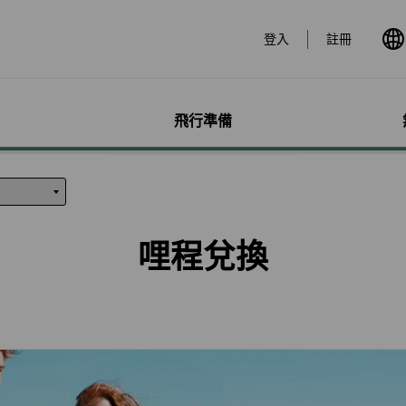
登入
註冊
飛行準備
遊
票價產品
行李
哩程獎勵計畫
網路購票
機場服務
會員獨享優惠
加購
特別
帳戶
票價產品介紹
行李資訊
賺取哩程
立即購票
各地機場資訊
哩程相關活動
預付超
無障礙
個人資
特殊行李規定
購買哩程/加值哩程
專案活動購票
貴賓室
合作夥伴
租車
服務性
哩程明
哩程兌換
行李注意事項
恢復哩程
會員優惠購票專區
劃位報到
訂房
兒童單
哩程補
惠
超額行李規定及其他服
EVA Mileage Mall
學生票/打工度假票
簽證與出入境
旅遊體
嬰兒搭
哩程核
務費用
EVA Mileage Hotel
兌換會員酬賓機票
台灣高
孕婦搭
受讓人
寵物運送
能說明
酬賓/艙位升等空位查詢
訂位票務須知
歐洲飛
特殊醫
電子憑
聯航合作夥伴行李
包
哩程兌換
交易紀錄查詢
EVAB
行李延誤與損壞
轉讓與轉回哩程
官網購票好處多
哩程計數器