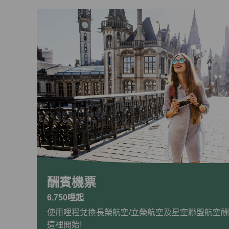
酬賓機票
6,750哩起
使用哩程兌換長榮航空/立榮航空及星空聯盟航空
這裡開始!