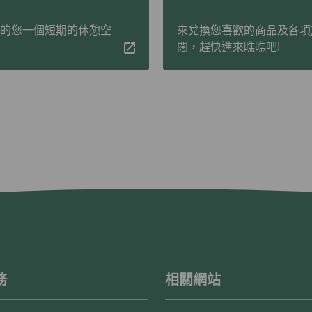
碌的您一個短期的休憩空
來兌換您喜歡的商品及各項
闊，趕快進來瞧瞧吧!
務
相關網站