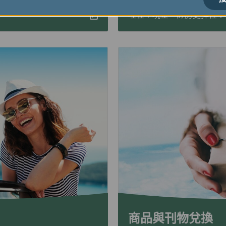
付票款，哩程使用更彈
哩程＋現金，訂房更彈性！在EV
商品與刊物兌換