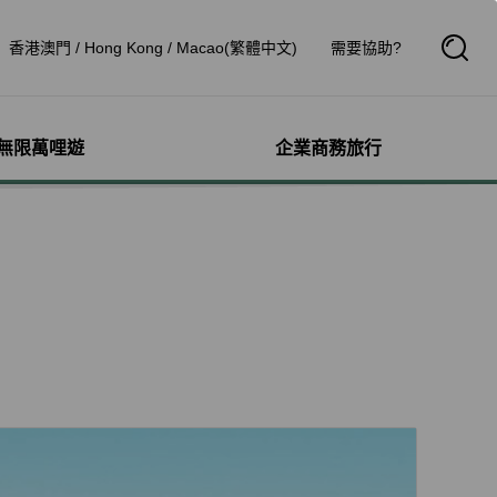
香港澳門 / Hong Kong / Macao(繁體中文)
需要協助?
開
啟
搜
尋
框
無限萬哩遊
企業商務旅行
與其他服務
需求協助
管理
航線介紹與時刻表
航班到離查詢
額行李
服務
料
航班時刻表
航班到離動態
犬隻
細查詢
航線圖
航班到離證明申請
獨搭機
登
星空聯盟網路
航班到離推播通知
驗與活動
機
對表查詢
共用班號合作夥伴
鐵車票
機
清單管理
聯航合作夥伴注意事項
機鐵路套票
療需求
證管理
航班到離動態
idDeal競標升等