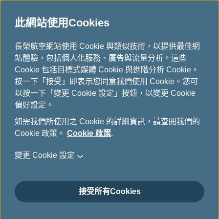
此網站使用Cookies
官網購票好處多
...
H
長榮航空網站使用 Cookie 與類似技術，以提供最佳網
o
站體驗，包括個人化服務、廣告與流量分析。這些
保留您的票價
m
Cookie 包括目標式媒體 Cookie 與進階分析 Cookie。
e
按一下「接受」即表示您同意我們使用 Cookie。您可
以按一下「變更 Cookie 設定」按鈕，以變更 Cookie
偏好設定。
擔心害怕票價錯過就不在? 我們
如需我們所使用之 Cookie 的詳細資訊，請查閱我們的
Cookie 政策。
Cookie 政策
.
幫您保留72小時!
變更 Cookie 設定
看到心動票價卻遲遲無法下訂嗎?
接受所有Cookies
明明機位有限，朋友卻三催四請也不給個明確的答覆
嗎?