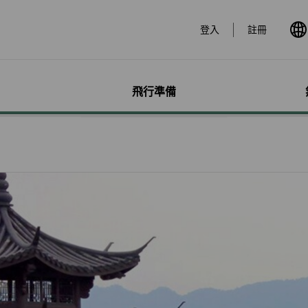
登入
註冊
飛行準備
遊
票價產品
行李
哩程獎勵計畫
網路購票
機場服務
會員獨享優惠
加購
特別
帳戶
票價產品介紹
行李資訊
賺取哩程
立即購票
各地機場資訊
哩程相關活動
預付超
無障礙
個人資
特殊行李規定
購買哩程/加值哩程
專案活動購票
貴賓室
合作夥伴
租車
服務性
哩程明
行李注意事項
恢復哩程
會員優惠購票專區
劃位報到
訂房
兒童單
哩程補
惠
超額行李規定及其他服
EVA Mileage Mall
學生票/打工度假票
簽證與出入境
旅遊體
嬰兒搭
哩程核
務費用
EVA Mileage Hotel
兌換會員酬賓機票
台灣高
孕婦搭
受讓人
寵物運送
能說明
酬賓/艙位升等空位查詢
訂位票務須知
歐洲飛
特殊醫
電子憑
聯航合作夥伴行李
包
哩程兌換
交易紀錄查詢
EVAB
行李延誤與損壞
轉讓與轉回哩程
官網購票好處多
哩程計數器