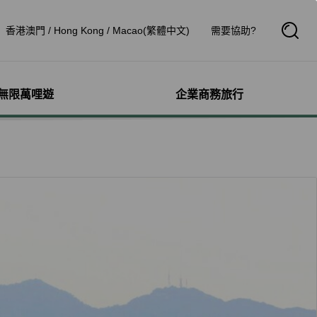
香港澳門 / Hong Kong / Macao(繁體中文)
需要協助?
開
啟
搜
尋
框
無限萬哩遊
企業商務旅行
與其他服務
需求協助
管理
航線介紹與時刻表
航班到離查詢
額行李
服務
料
航班時刻表
航班到離動態
犬隻
細查詢
航線圖
航班到離證明申請
獨搭機
登
星空聯盟網路
航班到離推播通知
驗與活動
機
對表查詢
共用班號合作夥伴
鐵車票
機
清單管理
聯航合作夥伴注意事項
機鐵路套票
療需求
證管理
航班到離動態
idDeal競標升等