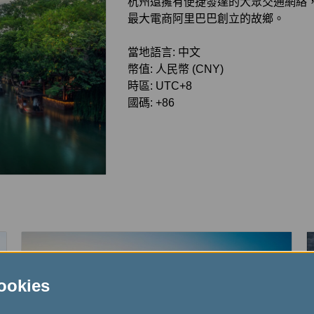
杭州還擁有便捷發達的大眾交通網絡
最大電商阿里巴巴創立的故鄉。
當地語言: 中文
幣值: 人民幣 (CNY)
時區: UTC+8
國碼: +86
kies