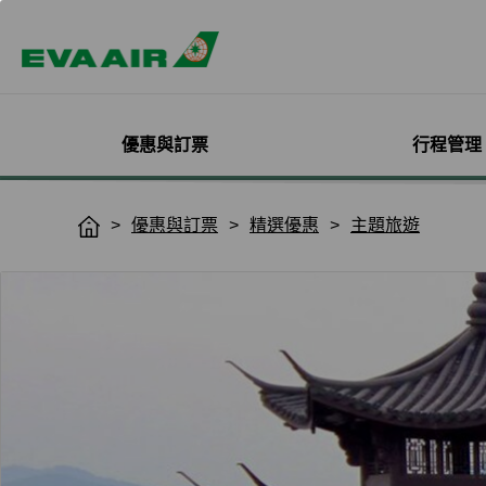
優惠與訂票
行程管理
精選優惠
機票與訂位管理
機隊介紹
加入會員
企業會員專屬優惠
航點探索
管理您的行程
機艙體驗
關於無限萬哩
優惠與訂票
精選優惠
主題旅遊
H
o
主題旅遊
登入
客機
線上註冊
方案介紹
所有航點
選位
艙等介紹
簡介
m
熱門活動
預訂機票付款
彩繪機塗裝介紹
入會規則與條款
EVA BizFam
查詢票價走勢
選餐
機上餐飲
會員卡籍及優惠
e
限時促銷
改票-更改日期/航班
貨機
EVA BizFam 會員尊享
商務艙
預辦登機/報到
機上娛樂與服務
晉升與續卡標準
航班到離推播通知
MICE旅遊專案
澳門到台北
登機證列印
預購免稅品享優
會員酬賓禮遇
班機異常改/退票
UATP
澳門到高雄
未登機費收取
Hello Kitty彩繪機
取消全部行程
澳門到台中
行程管理服務功
搭機安全與健康
退票申請與查詢
香港到大阪
e-Services懶人
購買證明申請
澳門到沖繩
香港到洛杉磯