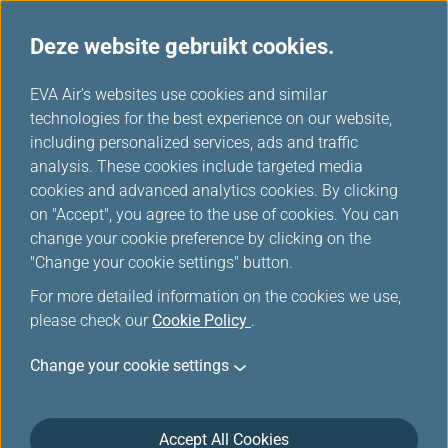
Deze website gebruikt cookies.
...
H
EVA Air's websites use cookies and similar
o
technologies for the best experience on our website,
Meal Order
m
including personalized services, ads and traffic
e
analysis. These cookies include targeted media
cookies and advanced analytics cookies. By clicking
on "Accept", you agree to the use of cookies. You can
change your cookie preference by clicking on the
Toch online je maaltijd besteld? Er is al een ruime
"Change your cookie settings" button.
keuze aan maaltijden voor u bereid, waaronder
For more detailed information on the cookies we use,
Selectie van Hoofdgerechten, Online Exclusieve
please check our
Cookie Policy
.
Maaltijd en Speciale maaltijden.
Beweeg je vingers en kies een favoriet! Dit kan vanaf
Change your cookie settings
21 dagen tot 24 uur voor vertrek van de vlucht!
Bestel nu vooraf
Accept All Cookies