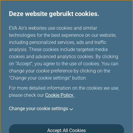
Deze website gebruikt cookies.
...
H
EVA Air's websites use cookies and similar
o
technologies for the best experience on our website,
Een introductie van "Bereid
m
including personalized services, ads and traffic
e
analysis. These cookies include targeted media
Uw Reis Voor"
cookies and advanced analytics cookies. By clicking
on "Accept", you agree to the use of cookies. You can
change your cookie preference by clicking on the
"Change your cookie settings" button.
Stoelselectie
For more detailed information on the cookies we use,
please check our
Cookie Policy
.
Zodra uw ticket uitgegeven is kunt u uw stoel
Change your cookie settings
selecteren. Online stoelselectie is alleen beschikbaar
tot 12 uur voor vertrek van uw geplande vlucht
Beschikbaarheid van stoelkeuzeservice - Deze
Accept All Cookies