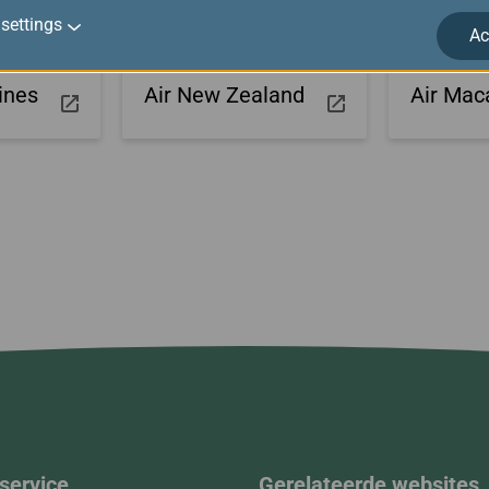
settings
Ac
ines
Air New Zealand
Air Mac
service
Gerelateerde websites