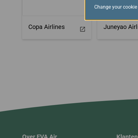
Change your cookie 
Copa Airlines
Juneyao Airl
Over EVA Air
Klanten