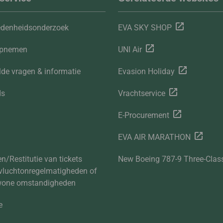
edenheidsonderzoek
EVA SKY SHOP
opnemen
UNI Air
lde vragen & informatie
Evasion Holiday
ds
Vrachtservice
E-Procurement
EVA AIR MARATHON
n/Restitutie van tickets
New Boeing 787-9 Three-Clas
vluchtonregelmatigheden of
wone omstandigheden
e