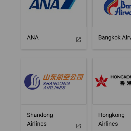
Naar Brisbane
Nota aanvragen
Naar Krabi
ANA
Bangkok Air
Shandong
Hongkong
Airlines
Airlines