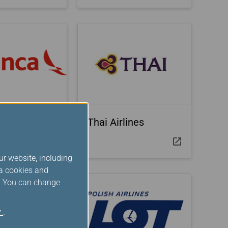
Airlines
Thai Airlines
ur website, including
ia cookies and
s. You can change
y
.