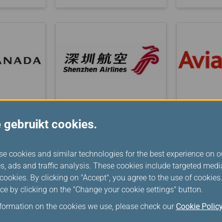
Shenzhen
Avianca 
 gebruikt cookies.
Airlines
se cookies and similar technologies for the best experience on o
s, ads and traffic analysis. These cookies include targeted med
ookies. By clicking on "Accept", you agree to the use of cookie
ce by clicking on the "Change your cookie settings" button.
nformation on the cookies we use, please check our
Cookie Polic