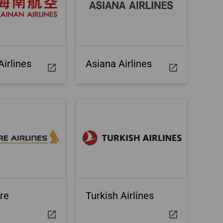
he condities
n
irlines
Asiana Airlines
re
Turkish Airlines