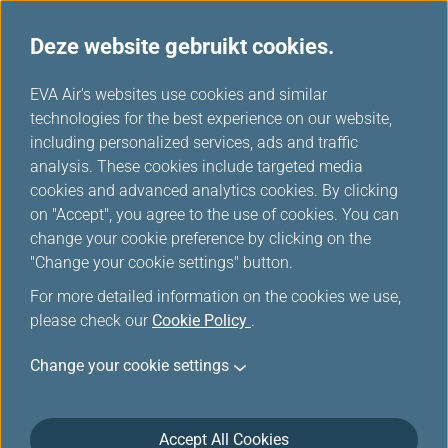
Deze website gebruikt cookies.
...
H
EVA Air's websites use cookies and similar
o
technologies for the best experience on our website,
Hulphonden
m
including personalized services, ads and traffic
e
analysis. These cookies include targeted media
cookies and advanced analytics cookies. By clicking
on "Accept", you agree to the use of cookies. You can
change your cookie preference by clicking on the
Hulphonden
"Change your cookie settings" button.
For more detailed information on the cookies we use,
In lijn met de Amerikaanse Department of
please check our
Cookie Policy
.
Transportation Regulations 14 CFR Part 382 hebben
we ons beleid voor reizen met hulpdieren gedeeltelijk
Change your cookie settings
herzien. De wijzigingen zijn vanaf 11 JANUARI 2021
van kracht. Lees alle relevante beleidsregels voordat
u op reis gaat.
Accept All Cookies