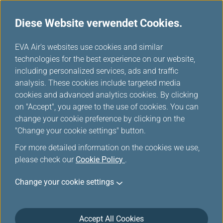
Diese Website verwendet Cookies.
...
H
EVA Air's websites use cookies and similar
o
technologies for the best experience on our website,
Mobile
m
including personalized services, ads and traffic
e
analysis. These cookies include targeted media
Flugstatusbenachrichtigung
cookies and advanced analytics cookies. By clicking
on "Accept", you agree to the use of cookies. You can
en
change your cookie preference by clicking on the
"Change your cookie settings" button.
For more detailed information on the cookies we use,
please check our
Cookie Policy
.
Change your cookie settings
Benachrichtigungen über den
Accept All Cookies