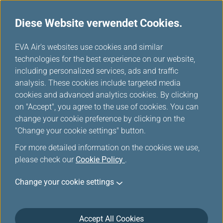
Diese Website verwendet Cookies.
...
H
EVA Air's websites use cookies and similar
o
technologies for the best experience on our website,
m
including personalized services, ads and traffic
e
analysis. These cookies include targeted media
Vorteile der Ticketbuchung
cookies and advanced analytics cookies. By clicking
on "Accept", you agree to the use of cookies. You can
auf der offiziellen Website
change your cookie preference by clicking on the
"Change your cookie settings" button.
For more detailed information on the cookies we use,
please check our
Cookie Policy
.
Change your cookie settings
Accept All Cookies