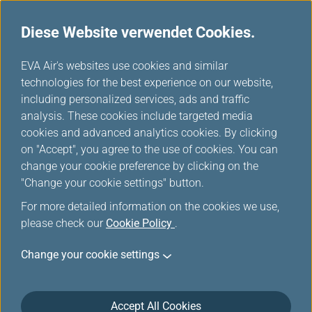
Diese Website verwendet Cookies.
...
H
EVA Air's websites use cookies and similar
o
technologies for the best experience on our website,
Kunden Onlinesicherheit
m
including personalized services, ads and traffic
e
analysis. These cookies include targeted media
cookies and advanced analytics cookies. By clicking
on "Accept", you agree to the use of cookies. You can
change your cookie preference by clicking on the
Online-Sicherheit für Kunden
"Change your cookie settings" button.
For more detailed information on the cookies we use,
Was ist Phishing?
please check our
Cookie Policy
.
Beim Phishing versuchen Betrüger, mithilfe
Change your cookie settings
gefälschter Websites oder E-Mails an vertrauliche
personenbezogene Daten wie Benutzernamen,
Passwörter, Bankkontonummern und
Accept All Cookies
Kreditkarteninformationen zu gelangen und sie zu