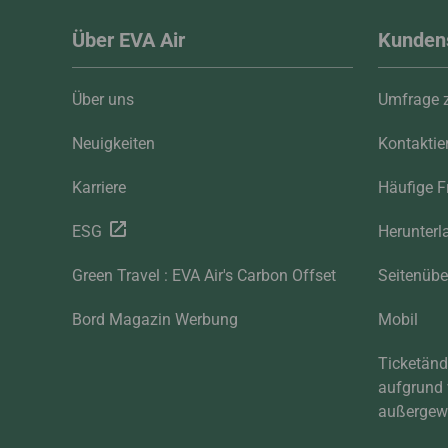
Über EVA Air
Kunden
Über uns
Umfrage z
Neuigkeiten
Kontaktie
Karriere
Häufige F
ESG
Herunterl
Green Travel : EVA Air's Carbon Offset
Seitenübe
Bord Magazin Werbung
Mobil
Ticketän
aufgrund
außergewö