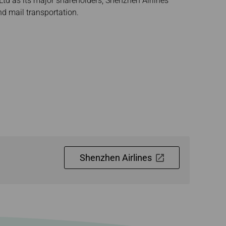
Ltd as its major shareholders, Shenzhen Airlines
heitszustand
d mail transportation.
Shenzhen Airlines