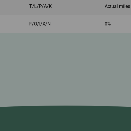
T/L/P/A/K
Actual miles
F/O/I/X/N
0%