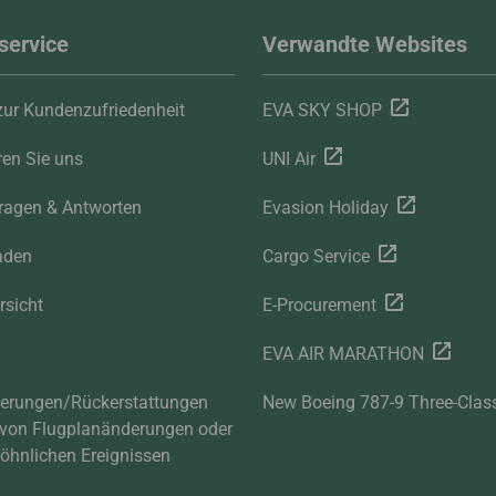
service
Verwandte Websites
ur Kundenzufriedenheit
EVA SKY SHOP
ren Sie uns
UNI Air
ragen & Antworten
Evasion Holiday
aden
Cargo Service
rsicht
E-Procurement
EVA AIR MARATHON
derungen/Rückerstattungen
New Boeing 787-9 Three-Clas
 von Flugplanänderungen oder
hnlichen Ereignissen