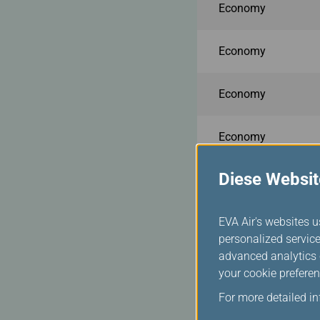
Economy
Economy
Economy
Economy
Diese Websit
No mileage accrual
EVA Air's websites u
personalized service
advanced analytics c
Travel date 
your cookie preferen
For more detailed i
Cabin Class