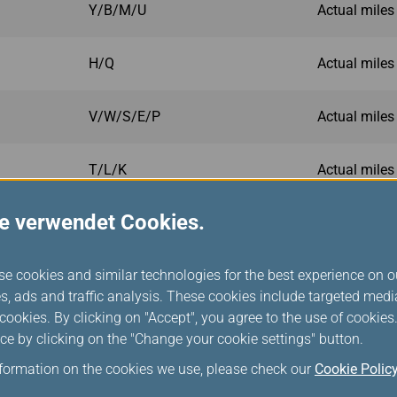
Y/B/M/U
Actual miles
H/Q
Actual miles
V/W/S/E/P
Actual miles
T/L/K
Actual miles
e verwendet Cookies.
O/I/X/N
0%
se cookies and similar technologies for the best experience on o
s, ads and traffic analysis. These cookies include targeted med
ookies. By clicking on "Accept", you agree to the use of cookie
after 2023/10/29
ce by clicking on the "Change your cookie settings" button.
nformation on the cookies we use, please check our
Cookie Polic
Purchased Fare Class
Mile Earned