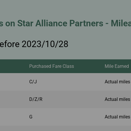
s on Star Alliance Partners - Mile
before 2023/10/28
Purchased Fare Class
Mile Earned
C/J
Actual miles
D/Z/R
Actual miles
G
Actual miles