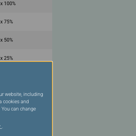
 x 100%
 x 75%
 x 50%
 x 25%
ur website, including
ia cookies and
s. You can change
y
.