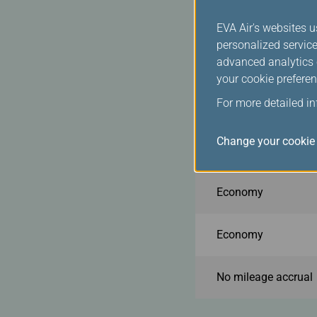
No mileage accrual
EVA Air's websites u
personalized service
Travel date af
advanced analytics c
your cookie preferen
For more detailed i
Cabin Class
Change your cookie 
Business
Economy
Economy
No mileage accrual