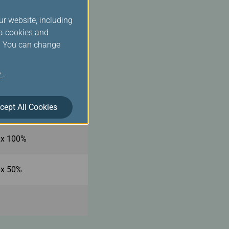
ur website, including
ia cookies and
s. You can change
y
.
cept All Cookies
 x 125%
 x 100%
 x 50%