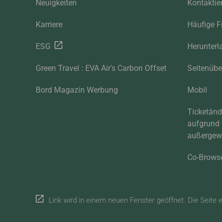
Neuigkeiten
Kontaktie
Karriere
Häufige F
ESG
Herunterl
Green Travel : EVA Air's Carbon Offset
Seitenübe
Bord Magazin Werbung
Mobil
Ticketän
aufgrund
außergewö
Co-Brows
Link wird in einem neuen Fenster geöffnet. Die Seite 