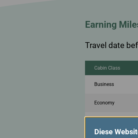
Earning Mile
Travel date b
Cabin Class
Business
Economy
Economy
Diese Websit