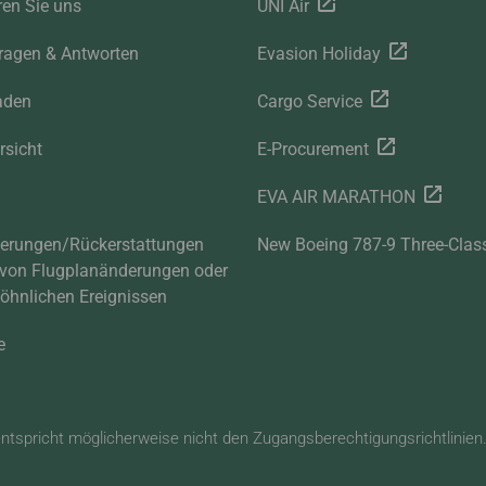
ren Sie uns
UNI Air
ragen & Antworten
Evasion Holiday
aden
Cargo Service
rsicht
E-Procurement
EVA AIR MARATHON
derungen/Rückerstattungen
New Boeing 787-9 Three-Clas
 von Flugplanänderungen oder
hnlichen Ereignissen
e
entspricht möglicherweise nicht den Zugangsberechtigungsrichtlinien