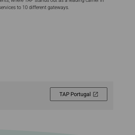
nts, where TAP stands out as a leading carrier in
heitszustand
 services to 10 different gateways.
TAP Portugal