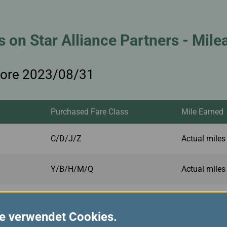
s on Star Alliance Partners - Mile
efore 2023/08/31
Purchased Fare Class
Mile Earned
C/D/J/Z
Actual miles
Y/B/H/M/Q
Actual miles
G/K/L/P/S/U/V/W
Actual miles
e verwendet Cookies.