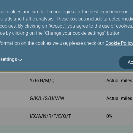
I/X/A/N/R/F/E/O/T
0%
se cookies and similar technologies for the best experience on o
s, ads and traffic analysis. These cookies include targeted med
ter 2023/09/01
ookies. By clicking on "Accept", you agree to the use of cookie
ce by clicking on the "Change your cookie settings" button.
nformation on the cookies we use, please check our
Cookie Polic
Purchased Fare Class
Mile Earned
settings
Ac
C/D/J/Z/P
Actual miles
Y/B/H/M/Q
Actual miles
G/K/L/S/U/V/W
Actual miles
I/X/A/N/R/F/E/O/T
0%