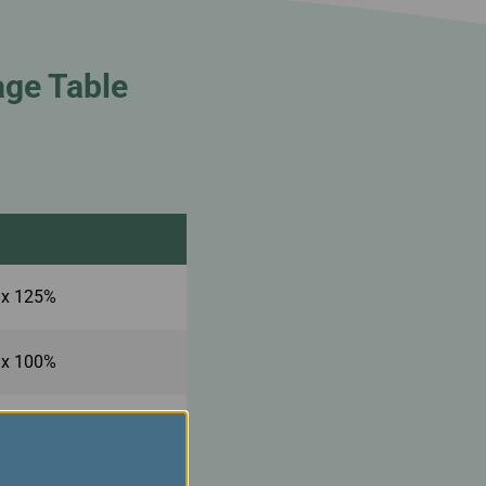
age Table
 x 125%
 x 100%
 x 50%