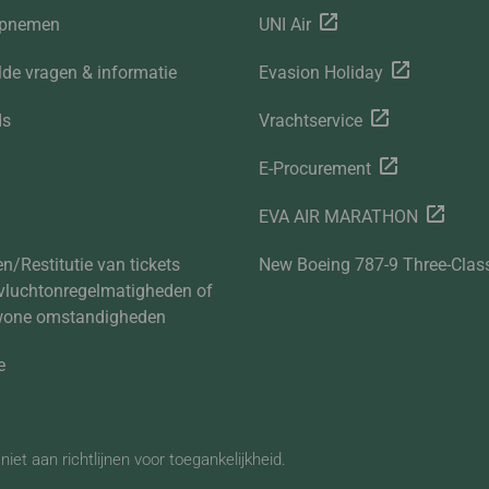
opnemen
UNI Air
lde vragen & informatie
Evasion Holiday
ds
Vrachtservice
E-Procurement
EVA AIR MARATHON
n/Restitutie van tickets
New Boeing 787-9 Three-Clas
vluchtonregelmatigheden of
wone omstandigheden
e
iet aan richtlijnen voor toegankelijkheid.