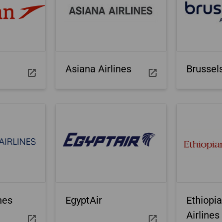
Asiana Airlines
Brussels
nes
EgyptAir
Ethiopi
Airlines