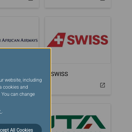
frican
SWISS
ur website, including
ia cookies and
s. You can change
y
.
cept All Cookies