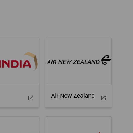
he condities
n
a
Air New Zealand