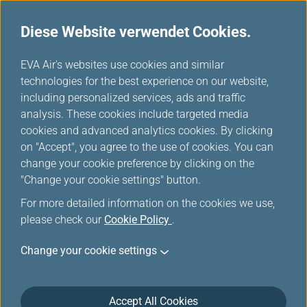
Diese Website verwendet Cookies.
...
H
EVA Air's websites use cookies and similar
o
technologies for the best experience on our website,
Meilen sammeln
m
including personalized services, ads and traffic
e
analysis. These cookies include targeted media
cookies and advanced analytics cookies. By clicking
on "Accept", you agree to the use of cookies. You can
change your cookie preference by clicking on the
"Change your cookie settings" button.
For more detailed information on the cookies we use,
please check our
Cookie Policy
.
EVA Air und UNI Air
Change your cookie settings
Mitglieder können Meilen sammeln, indem sie mit
internationalen Flügen von EVA Air/UNI Air und
Accept All Cookies
Flügen von Star Alliance-Mitgliedsunternehmen oder