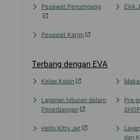
Pesawat Penumpang
EVA J
Pesawat Kargo
Terbang dengan EVA
Kelas Kabin
Maka
Layanan hiburan dalam
Pra-
Penerbangan
SHO
Hello Kitty Jet
Laya
dan 