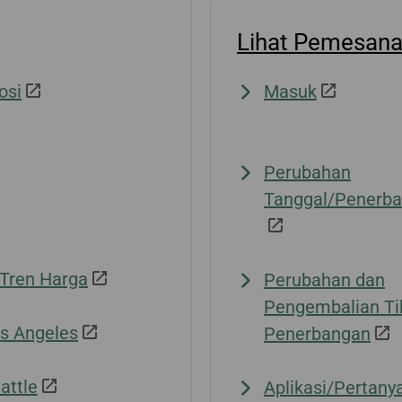
Elektro
Transfer /
Tertunda/Hilang/Rusak
Pertanyaan Riwayat
Pengembalian Miles
Transaksi
Lihat Pemesana
Kalkulasi Mileage
Keuntungan Memesan
Tiket di Situs Web Resmi
osi
Masuk
Perubahan
Tanggal/Penerb
 Tren Harga
Perubahan dan
Pengembalian Ti
s Angeles
Penerbangan
attle
Aplikasi/Pertany