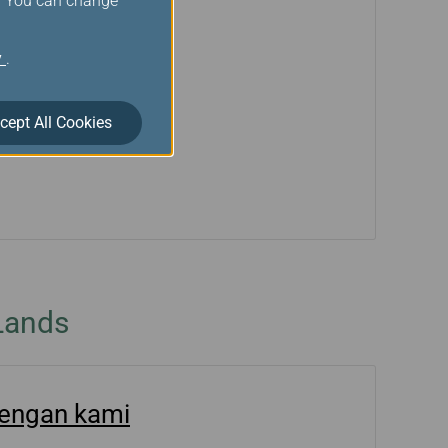
s. You can change
y
.
cept All Cookies
eLands
engan kami