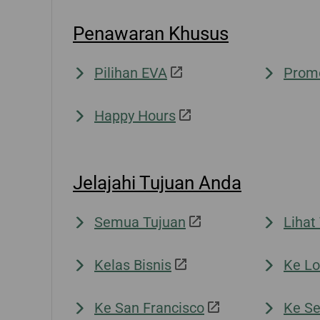
Dari Denpasar
Batalkan Pemesanan
Penawaran Khusus
Aplikasi/Pertanyaan
Pengembalian Uang
Aplikasi Faktur
Pilihan EVA
Prom
Happy Hours
Jelajahi Tujuan Anda
Semua Tujuan
Lihat
Kelas Bisnis
Ke Lo
Ke San Francisco
Ke Se