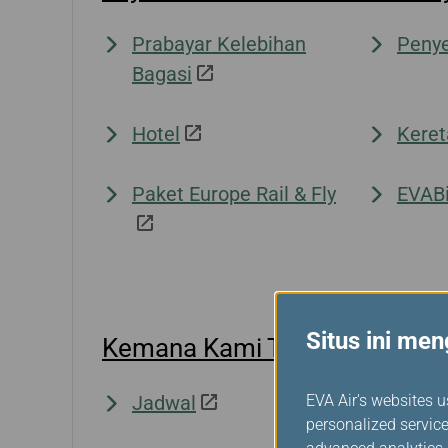
Prabayar Kelebihan
Peny
Bagasi
Hotel
Keret
Paket Europe Rail & Fly
EVAB
Situs ini me
Kemana Kami Terbang
EVA Air's websites u
Jadwal
Peta 
personalized service