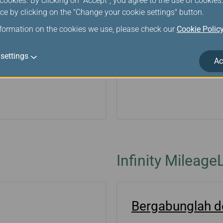
ookies. By clicking on "Accept", you agree to the use of cookie
 Maskapai
ce by clicking on the "Change your cookie settings" button.
nformation on the cookies we use, please check our
Cookie Polic
s Penerbangan
settings
Ac
Infinity Mileag
Bergabunglah d