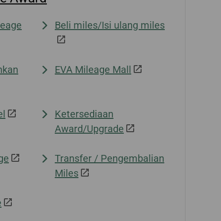
leage
Beli miles/Isi ulang miles
ihkan
EVA Mileage Mall
el
Ketersediaan
Award/Upgrade
ge
Transfer / Pengembalian
Miles
e