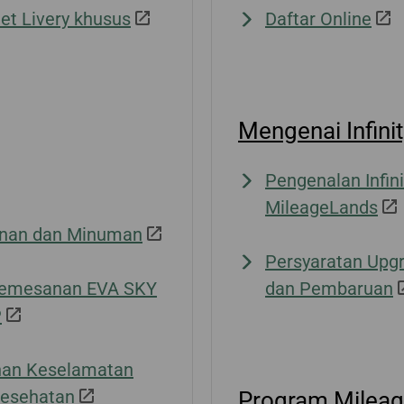
et Livery khusus
Daftar Online
Mengenai Infini
Pengenalan Infini
MileageLands
nan dan Minuman
Persyaratan Upg
pemesanan EVA SKY
dan Pembaruan
P
nan Keselamatan
Kesehatan
Program Milea