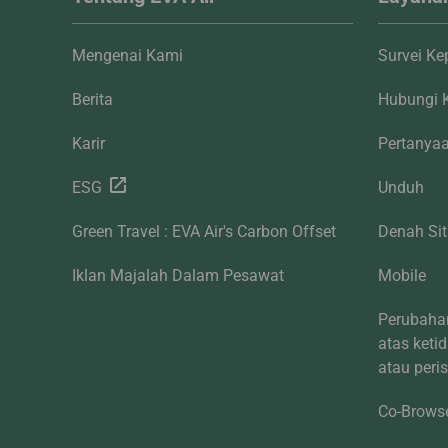
Mengenai Kami
Survei K
Berita
Hubungi 
Karir
Pertany
ESG
Unduh
Green Travel : EVA Air's Carbon Offset
Denah Si
Iklan Majalah Dalam Pesawat
Mobile
Perubaha
atas keti
atau peri
Co-Brows