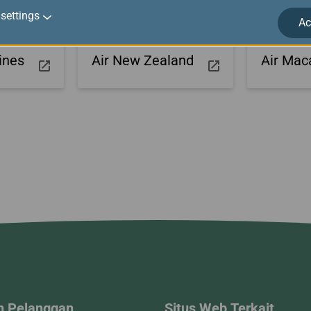
settings
Ac
ines
Air New Zealand
Air Mac
n Pelanggan
Situs Web Terkait