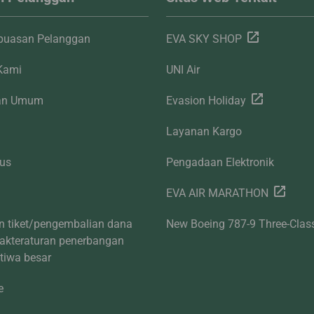
epuasan Pelanggan
EVA SKY SHOP
Kami
UNI Air
aan Umum
Evasion Holiday
Layanan Kargo
tus
Pengadaan Elektronik
EVA AIR MARATHON
n tiket/pengembalian dana
New Boeing 787-9 Three-Clas
dakteraturan penerbangan
stiwa besar
e