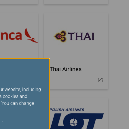
Airlines
Thai Airlines
ur website, including
ia cookies and
s. You can change
y
.