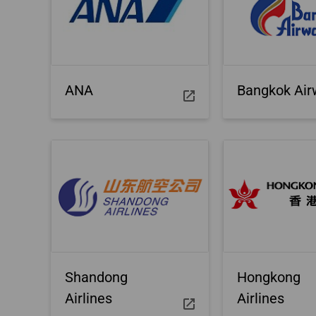
Dari Denpasar
Batalkan Pemesanan
Aplikasi/Pertanyaan
Pengembalian Uang
Aplikasi Faktur
ANA
Bangkok Air
Shandong
Hongkong
Airlines
Airlines