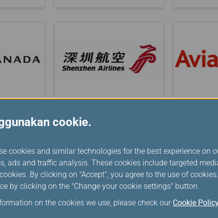
Shenzhen
Avianca 
nggunakan cookie.
Airlines
se cookies and similar technologies for the best experience on o
s, ads and traffic analysis. These cookies include targeted med
ookies. By clicking on "Accept", you agree to the use of cookie
ce by clicking on the "Change your cookie settings" button.
nformation on the cookies we use, please check our
Cookie Polic