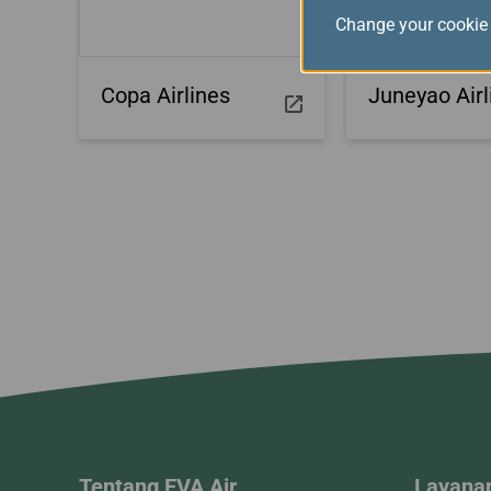
Change your cookie 
Copa Airlines
Juneyao Airl
Tentang EVA Air
Layana