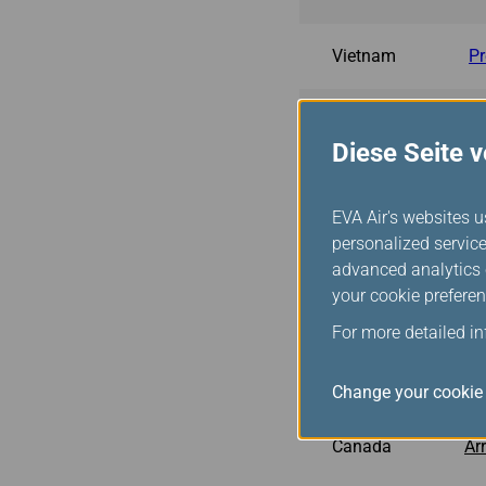
Vietnam
Pr
Philippines
eT
Diese Seite 
Indonesia
SA
EVA Air's websites u
personalized service
Malaysia
Ma
advanced analytics c
your cookie preferen
Cambodia
Ca
For more detailed i
USA
Mo
Change your cookie 
Canada
Ar