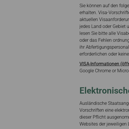
Buchung stornieren
Sie können auf den folg
Nach Jakarta
Ticket refundieren
erhalten. Visa-Vorschrif
Rechnung beantragen
aktuellen Visaanforderu
jedes Land oder Gebiet u
lesen Sie bitte alle Vis
oder das Fehlen ordnun
ihr Abfertigungspersonal 
erforderlichen oder kei
VISA-Informationen (öff
Google Chrome or Micros
Elektronisch
Ausländische Staatsange
Vorschriften eine elekt
dieser Pflicht ausgenomm
Websites der jeweiligen 