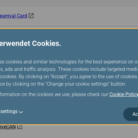
earrival Card
ravel
verwendet Cookies.
TUSEHAT Health Pass (SSHP) for Entry to Republic of Indonesi
se cookies and similar technologies for the best experience on o
s, ads and traffic analysis. These cookies include targeted med
laysia Digital Arrival Card (MDAC)
ookies. By clicking on "Accept", you agree to the use of cookie
ce by clicking on the "Change your cookie settings" button.
mbodia e-Arrival
nformation on the cookies we use, please check our
Cookie Polic
bile Passport Control
settings
Ac
riveCAN