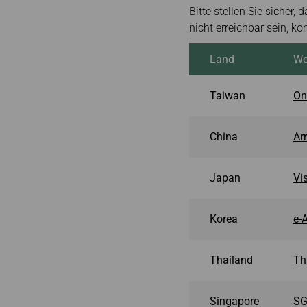
Bitte stellen Sie sicher,
nicht erreichbar sein, ko
Land
We
Taiwan
On
China
Ar
Japan
Vi
Korea
e-A
Thailand
Th
Singapore
SG