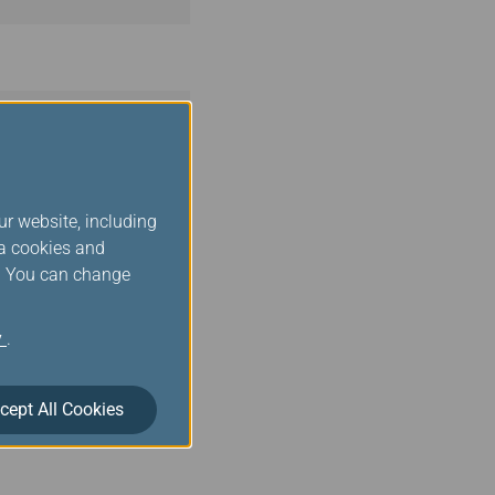
a
ur website, including
ia cookies and
s. You can change
y
.
cept All Cookies