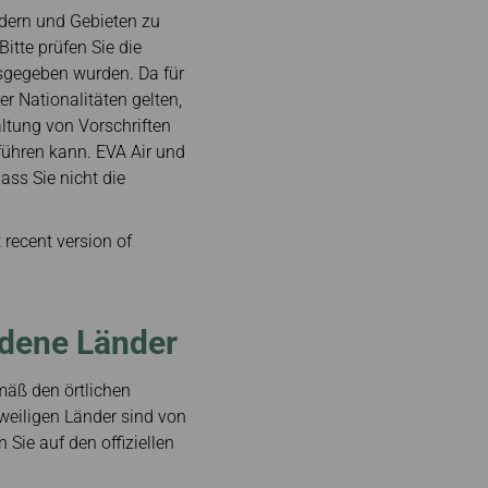
ikatsverwaltung
ndern und Gebieten zu
itte prüfen Sie die
usgegeben wurden. Da für
r Nationalitäten gelten,
altung von Vorschriften
ühren kann. EVA Air und
ass Sie nicht die
ecent version of
edene Länder
mäß den örtlichen
weiligen Länder sind von
Sie auf den offiziellen