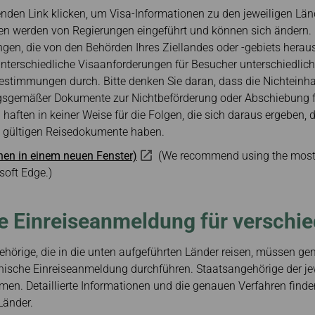
Informationen zum
Zertif
/ beschädigtes Gepäck
Meilen einlösen
enden Link klicken, um Visa-Informationen zu den jeweiligen Lä
Ticketing und zur
Reservierung
Meilen
ten werden von Regierungen eingeführt und können sich ändern. B
übertragen/zurückgebe
Transaktionsverlauf
ngen, die von den Behörden Ihres Ziellandes oder -gebiets hera
n
Vorteile der
nterschiedliche Visaanforderungen für Besucher unterschiedliche
Meilenrechner
Ticketbuchung auf der
abestimmungen durch. Bitte denken Sie daran, dass die Nichteinh
offiziellen Website
gsgemäßer Dokumente zur Nichtbeförderung oder Abschiebung f
haften in keiner Weise für die Folgen, die sich daraus ergeben, d
ne gültigen Reisedokumente haben.
nen in einem neuen Fenster)
(We recommend using the most r
oft Edge.)
e Einreiseanmeldung für verschi
hörige, die in die unten aufgeführten Länder reisen, müssen ge
ronische Einreiseanmeldung durchführen. Staatsangehörige der je
en. Detaillierte Informationen und die genauen Verfahren finden 
Länder.