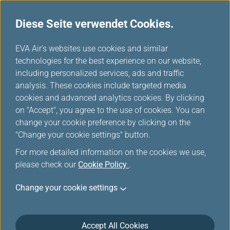
Diese Seite verwendet Cookies.
...
H
EVA Air's websites use cookies and similar
o
technologies for the best experience on our website,
m
including personalized services, ads and traffic
e
analysis. These cookies include targeted media
Übergepäckstarife
cookies and advanced analytics cookies. By clicking
on "Accept", you agree to the use of cookies. You can
change your cookie preference by clicking on the
"Change your cookie settings" button.
Gebühren für Übergepäck
For more detailed information on the cookies we use,
please check our
Cookie Policy
.
Bevor Sie Ihr Gepäck aufgeben, lesen Sie bitte die
Change your cookie settings
Allgemeinen Informationen
und die
entsprechenden Webseiten. Informationen zu
den Gebühren für Übergepäck finden Sie auf der
Accept All Cookies
nächsten Seite.