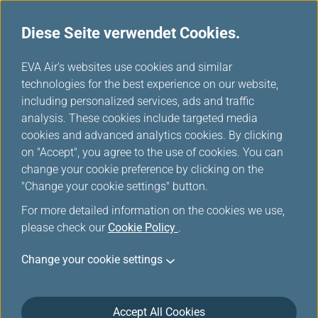
Diese Seite verwendet Cookies.
...
H
EVA Air's websites use cookies and similar
o
technologies for the best experience on our website,
Unbegleitete Minderjährige
m
including personalized services, ads and traffic
e
analysis. These cookies include targeted media
cookies and advanced analytics cookies. By clicking
EVA AIR bietet verschiedene Arten von spezieller
on "Accept", you agree to the use of cookies. You can
Unterstützung, um Ihren Flug sicher und komfortabel zu
change your cookie preference by clicking on the
gestalten.
"Change your cookie settings" button.
For more detailed information on the cookies we use,
please check our
Alleinreisende Minderjährige
Cookie Policy
.
Change your cookie settings
Alleinreisende Minderjährige im Alter von 5 bis 12
Jahren können mit EVA Air reisen. Um die Sicherheit
von alleinreisenden Kindern zu gewährleisten, bitten
Accept All Cookies