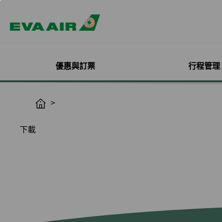
優惠與訂票
行程管理
精選優惠
機票與訂位管理
機隊介紹
加入會員
企業會員專屬優惠
航點探索
管理您的行程
機艙體驗
關於無限萬哩
H
o
主題旅遊
登入
客機
線上註冊
方案介紹
所有航點
選位
艙等介紹
簡介
m
下載
熱門活動
預訂機票付款
彩繪機塗裝介紹
入會規則與條款
EVA BizFam
查詢票價走勢
選餐
機上餐飲
會員卡籍及優惠
e
限時促銷
改票-更改日期/航班
貨機
EVA BizFam 會員尊享
豪華經濟艙
預辦登機/報到
機上娛樂與服務
晉升與續卡標準
旅遊產品推薦
航班到離推播通知
MICE旅遊專案
商務艙
登機證列印
預購免稅品享優
會員酬賓禮遇
班機異常改/退票
UATP
到澳門
未登機費收取
Hello Kitty彩繪機
取消全部行程
到東京
行程管理服務功
搭機安全與健康
退票申請與查詢
到沖繩
e-Services懶人
購買證明申請
到曼谷
退票手續費收據列印
到首爾