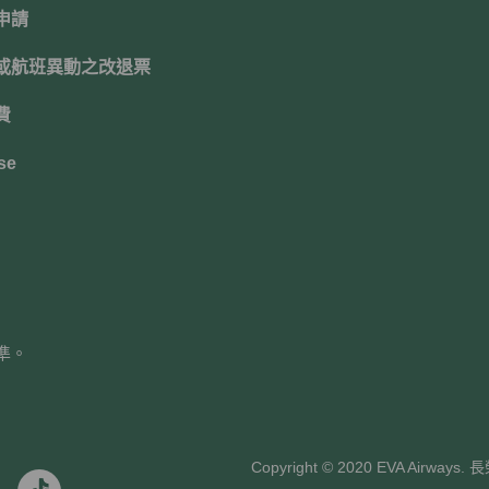
申請
或航班異動之改退票
費
se
準。
Copyright © 2020 EVA Air