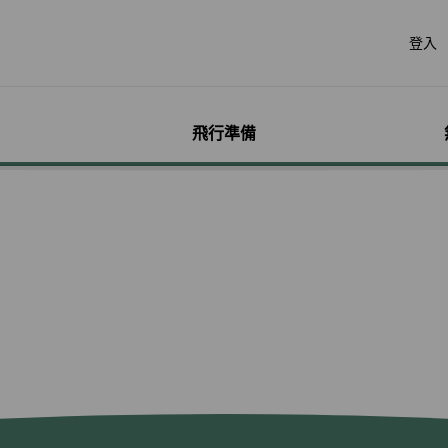
登入
飛行準備
遊
票價產品
行李
哩程獎勵計畫
網路購票
機場服務
會員獨享優惠
加購
特別
帳戶
票價產品介紹
行李資訊
賺取哩程
立即購票
各地機場資訊
哩程相關活動
預付超
無障礙
個人資
特殊行李規定
購買哩程/加值哩程
專案活動購票
貴賓室
聯名卡
租車
服務性
哩程明
行李注意事項
恢復哩程
會員優惠購票專區
劃位報到
合作夥伴
訂房
兒童單
哩程補
惠
超額行李規定及其他服
EVA Mileage Mall
學生票/打工度假票
簽證與出入境
網路投
嬰兒搭
哩程核
務費用
EVA Mileage Hotel
兌換會員酬賓機票
旅遊體
孕婦搭
受讓人
寵物運送
能說明
酬賓/艙位升等空位查詢
訂位票務須知
台灣高
特殊醫
電子憑
聯航合作夥伴行李
包
哩程兌換
交易紀錄查詢
歐洲飛
行李延誤與損壞
轉讓與轉回哩程
官網購票好處多
EVAB
哩程計數器