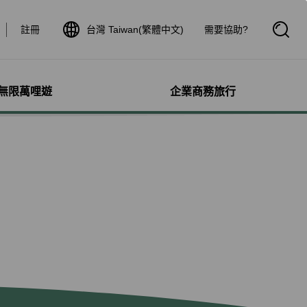
註冊
台灣 Taiwan(繁體中文)
需要協助?
開
啟
搜
尋
框
無限萬哩遊
企業商務旅行
與其他服務
需求協助
管理
航線介紹與時刻表
航班到離查詢
額行李
服務
料
航班時刻表
航班到離動態
犬隻
細查詢
航線圖
航班到離證明申請
獨搭機
登
星空聯盟網路
航班到離推播通知
保旅行平安險
機
對表查詢
共用班號合作夥伴
驗與活動
機
清單管理
聯航合作夥伴注意事項
鐵車票
療需求
證管理
航班到離動態
機鐵路套票
idDeal競標升等