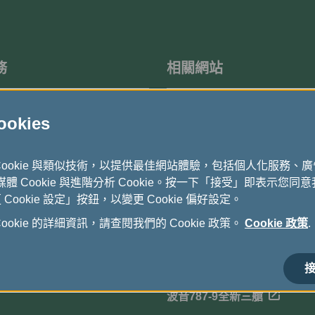
務
相關網站
度問卷調查
機上免稅品
kies
立榮航空-國內航線
Cookie 與類似技術，以提供最佳網站體驗，包括個人化服務、
長榮假期
式媒體 Cookie 與進階分析 Cookie。按一下「接受」即表示您同意我
ookie 設定」按鈕，以變更 Cookie 偏好設定。
貨運全球資訊網
okie 的詳細資訊，請查閱我們的 Cookie 政策。
Cookie 政策
.
電子採購公告
長榮航空馬拉松
接
波音787-9全新三艙