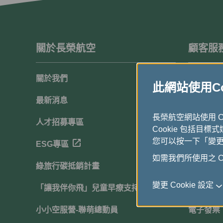
關於長榮航空
顧客服
關於我們
顧客滿意
此網站使用Coo
最新消息
聯絡我們
長榮航空網站使用 
人才招募專區
常見問題
Cookie 包括目標
您可以按一下「變更 C
ESG專區
下載中心
如需我們所使用之 Co
綠旅行碳抵銷計畫
網站導覽
變更 Cookie 設定
「讓我伴你飛」兒童早療支持計畫
行動服務
小小空服營-聯萌總動員
電子發票