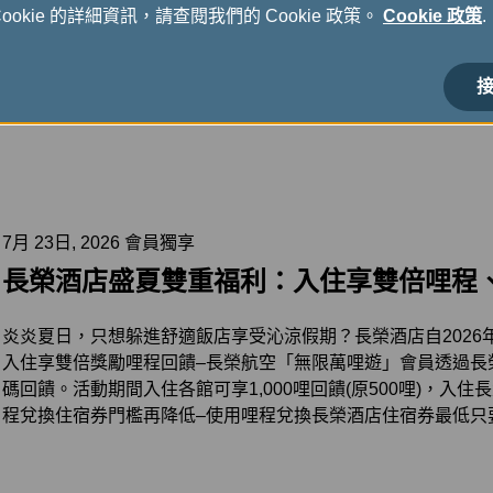
okie 的詳細資訊，請查閱我們的 Cookie 政策。
Cookie 政策
.
接
7月 23日, 2026 會員獨享
長榮酒店盛夏雙重福利：入住享雙倍哩程、住
炎炎夏日，只想躲進舒適飯店享受沁涼假期？長榮酒店自2026年8
入住享雙倍獎勵哩程回饋–長榮航空「無限萬哩遊」會員透過長
碼回饋。活動期間入住各館可享1,000哩回饋(原500哩)，入住長榮鳳
程兌換住宿券門檻再降低–使用哩程兌換長榮酒店住宿券最低只要