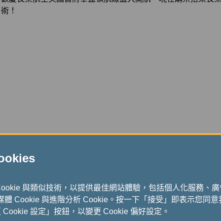
術！
7月 24日, 2026 個人機票
kies
穗月風華，蓉城慢享
從珠江流光到蓉城慢調，探索兩座城市的風華印記
Cookie 與類似技術，以提供最佳網站體驗，包括個人化服務、
式媒體 Cookie 與進階分析 Cookie。按一下「接受」即表示您同意我
ookie 設定」按鈕，以變更 Cookie 偏好設定。