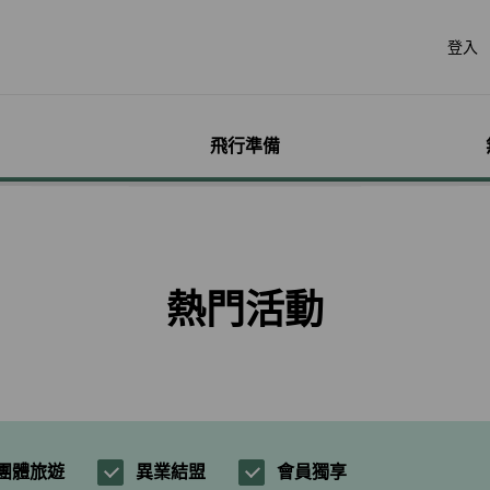
登入
飛行準備
遊
票價產品
行李
哩程獎勵計畫
網路購票
機場服務
會員獨享優惠
加購
特別
帳戶
票價產品介紹
行李資訊
賺取哩程
立即購票
各地機場資訊
哩程相關活動
預付超
無障礙
個人資
特殊行李規定
購買哩程/加值哩程
專案活動購票
貴賓室
聯名卡
租車
服務性
哩程明
熱門活動
行李注意事項
恢復哩程
會員優惠購票專區
劃位報到
合作夥伴
訂房
兒童單
哩程補
惠
超額行李規定及其他服
EVA Mileage Mall
學生票/打工度假票
簽證與出入境
網路投
嬰兒搭
哩程核
務費用
EVA Mileage Hotel
兌換會員酬賓機票
旅遊體
孕婦搭
受讓人
寵物運送
能說明
酬賓/艙位升等空位查詢
訂位票務須知
台灣高
特殊醫
電子憑
聯航合作夥伴行李
包
哩程兌換
交易紀錄查詢
歐洲飛
行李延誤與損壞
轉讓與轉回哩程
官網購票好處多
EVAB
團體旅遊
異業結盟
會員獨享
哩程計數器