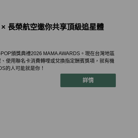
isa × 長榮航空邀你共享頂級追星體
P頒獎典禮2026 MAMA AWARDS。現在台灣地區
哩程、使用聯名卡消費轉哩或兌換指定酬賓獎項，就有機
RDS的人可能就是你！
詳情