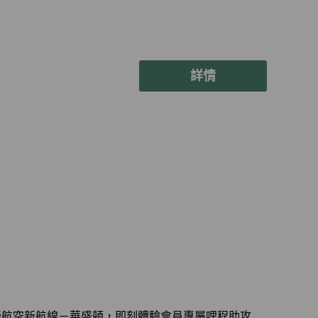
詳情
榮航空新航線－華盛頓，即刻體驗會員專屬哩程助攻