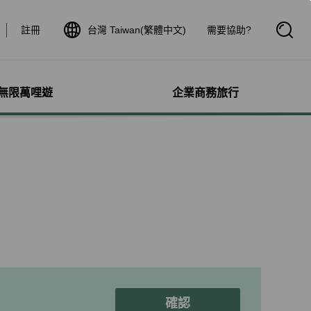
註冊
台灣 Taiwan(繁體中文)
需要協助?
開
啟
搜
尋
框
無限萬哩遊
企業商務旅行
與其他服務
需求協助
管理
航線介紹與時刻表
航班到離查詢
額行李
服務
料
航班時刻表
航班到離動態
犬隻
細查詢
航線圖
航班到離證明申請
獨搭機
登
星空聯盟網路
航班到離推播通知
保旅行平安險
機
對表查詢
共用班號合作夥伴
驗與活動
機
清單管理
聯航合作夥伴注意事項
鐵車票
療需求
證管理
航班到離動態
機鐵路套票
idDeal競標升等
確認