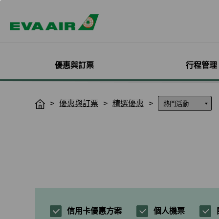
優惠與訂票
行程管理
精選優惠
機票與訂位管理
機隊介紹
加入會員
企業會員專屬優惠
航點探索
管理您的行程
機艙體驗
關於無限萬哩
優惠與訂票
精選優惠
H
o
主題旅遊
登入
客機
線上註冊
方案介紹
所有航點
選位
艙等介紹
簡介
m
熱門活動
預訂機票付款
彩繪機塗裝介紹
入會規則與條款
EVA BizFam
查詢票價走勢
選餐
機上餐飲
會員卡籍及優惠
e
限時促銷
改票-更改日期/航班
貨機
EVA BizFam 會員尊享
豪華經濟艙
預辦登機/報到
機上娛樂與服務
晉升與續卡標準
旅遊產品推薦
航班到離推播通知
MICE旅遊專案
商務艙
登機證列印
預購免稅品享優
會員酬賓禮遇
班機異常改/退票
UATP
到澳門
未登機費收取
Hello Kitty彩繪機
取消全部行程
到東京
行程管理服務功
搭機安全與健康
退票申請與查詢
到沖繩
e-Services懶人
購買證明申請
到曼谷
信用卡優惠方案
個人機票
退票手續費收據列印
到首爾