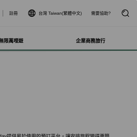
註冊
台灣 Taiwan(繁體中文)
需要協助?
開
啟
搜
尋
框
無限萬哩遊
企業商務旅行
與其他服務
需求協助
管理
航線介紹與時刻表
航班到離查詢
額行李
服務
料
航班時刻表
航班到離動態
犬隻
細查詢
航線圖
航班到離證明申請
獨搭機
登
星空聯盟網路
航班到離推播通知
保旅行平安險
機
對表查詢
共用班號合作夥伴
驗與活動
機
清單管理
聯航合作夥伴注意事項
鐵車票
療需求
證管理
航班到離動態
機鐵路套票
idDeal競標升等
Kday提供易於使用的預訂平台，讓安排旅程變得更簡