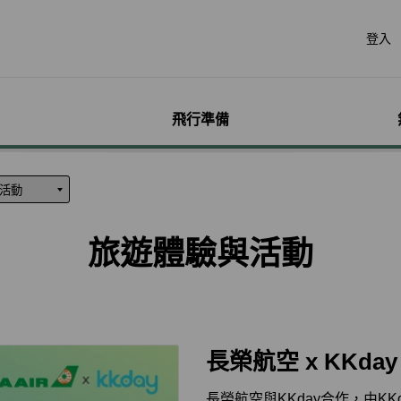
登入
飛行準備
遊
票價產品
行李
哩程獎勵計畫
網路購票
機場服務
會員獨享優惠
加購
特別
帳戶
票價產品介紹
行李資訊
賺取哩程
立即購票
各地機場資訊
哩程相關活動
預付超
無障礙
個人資
特殊行李規定
購買哩程/加值哩程
專案活動購票
貴賓室
聯名卡
租車
服務性
哩程明
旅遊體驗與活動
行李注意事項
恢復哩程
會員優惠購票專區
劃位報到
合作夥伴
訂房
兒童單
哩程補
惠
超額行李規定及其他服
EVA Mileage Mall
學生票/打工度假票
簽證與出入境
網路投
嬰兒搭
哩程核
務費用
EVA Mileage Hotel
兌換會員酬賓機票
旅遊體
孕婦搭
受讓人
寵物運送
能說明
酬賓/艙位升等空位查詢
訂位票務須知
台灣高
特殊醫
電子憑
聯航合作夥伴行李
包
哩程兌換
交易紀錄查詢
歐洲飛
長榮航空 x KKday
行李延誤與損壞
轉讓與轉回哩程
官網購票好處多
EVAB
長榮航空與KKday合作，由K
哩程計數器