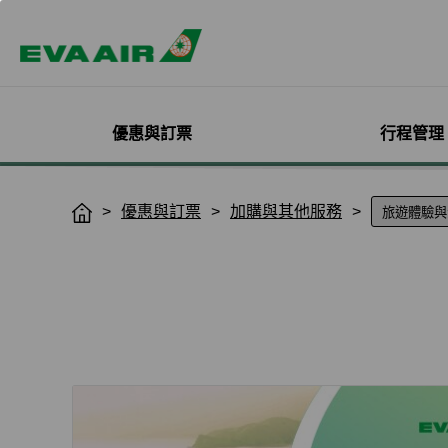
優惠與訂票
行程管理
精選優惠
機票與訂位管理
機隊介紹
加入會員
企業會員專屬優惠
航點探索
管理您的行程
機艙體驗
關於無限萬哩
優惠與訂票
加購與其他服務
H
o
主題旅遊
登入
客機
線上註冊
方案介紹
所有航點
選位
艙等介紹
簡介
m
熱門活動
預訂機票付款
彩繪機塗裝介紹
入會規則與條款
EVA BizFam
查詢票價走勢
選餐
機上餐飲
會員卡籍及優惠
e
限時促銷
改票-更改日期/航班
貨機
EVA BizFam 會員尊享
豪華經濟艙
預辦登機/報到
機上娛樂與服務
晉升與續卡標準
旅遊產品推薦
航班到離推播通知
MICE旅遊專案
商務艙
登機證列印
預購免稅品享優
會員酬賓禮遇
班機異常改/退票
UATP
到澳門
未登機費收取
Hello Kitty彩繪機
取消全部行程
到東京
行程管理服務功
搭機安全與健康
退票申請與查詢
到沖繩
e-Services懶人
購買證明申請
到曼谷
退票手續費收據列印
到首爾