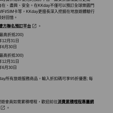
在、盡興、安全。在KKday不僅可以預訂全球樂園門
FI/SIM卡等，KKday更擅長深入挖掘在地旅遊體驗行
美好回憶。
雙方聯名預訂平台
。
高折抵200)
12月31日
6月30日
高折抵300)
12月31日
6月30日
ay所有旅遊服務商品，輸入折扣碼可享95折優惠; 每
哩遊會員如需累積哩程，歡迎前往
消費累積哩程專屬網
。