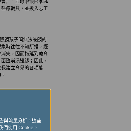
金會），並瞭解慢飛家庭
、醫療輔具，並投入志工
與照顧孩子間無法兼顧的
現象時往往不知所措，經
會消失，因而拖延到療育
，面臨崩潰邊緣；因此，
家長建立育兒的各項能
力。
裡，收到來自於社會的關
具，讓慢飛天使能一步一
廣告與流量分析。這些
們使用 Cookie。