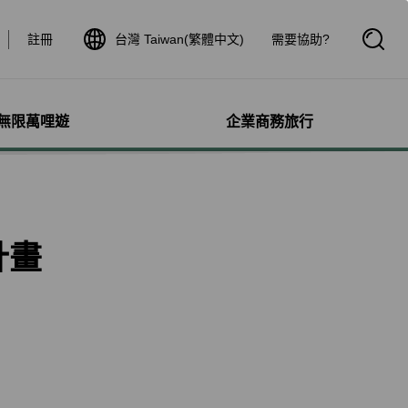
註冊
台灣 Taiwan(繁體中文)
需要協助?
開
啟
搜
尋
框
無限萬哩遊
企業商務旅行
與其他服務
需求協助
管理
航線介紹與時刻表
航班到離查詢
額行李
服務
料
航班時刻表
航班到離動態
犬隻
細查詢
航線圖
航班到離證明申請
計畫
獨搭機
登
星空聯盟網路
航班到離推播通知
保旅行平安險
機
對表查詢
共用班號合作夥伴
驗與活動
機
清單管理
聯航合作夥伴注意事項
鐵車票
療需求
證管理
航班到離動態
機鐵路套票
idDeal競標升等