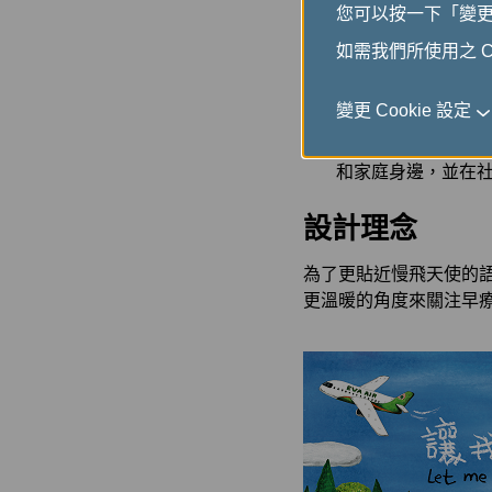
您可以按一下「變更 C
讓我伴你飛互動講
扮演互動，並以沉
如需我們所使用之 Co
志工參與服務：
由
會參與機會、增進
變更 Cookie 設定
行動早療車：
行動
和家庭身邊，並在
設計理念
為了更貼近慢飛天使的
更溫暖的角度來關注早