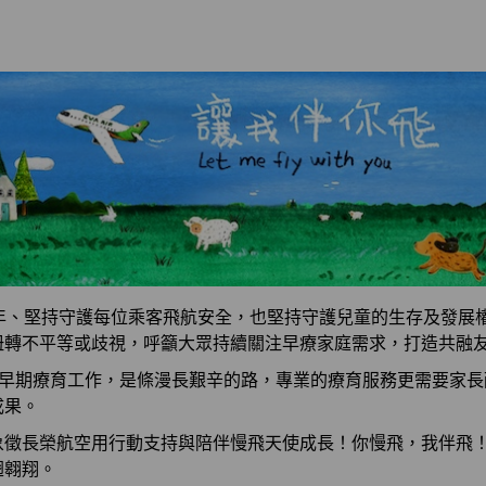
0年、堅持守護每位乘客飛航安全，也堅持守護兒童的生存及發展
扭轉不平等或歧視，呼籲大眾持續關注早療家庭需求，打造共融
的早期療育工作，是條漫長艱辛的路，專業的療育服務更需要家
成果。
象徵長榮航空用行動支持與陪伴慢飛天使成長！你慢飛，我伴飛
翅翱翔。