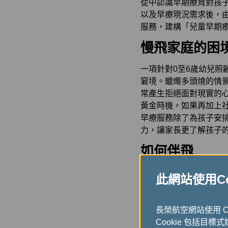
從中認識早期療育對孩
以及早療現況需求後，
服務，建構「兒童早期
慢飛家庭的困
一項針對0至6歲幼兒照
窘境。蠟燭多頭燒的情
常產生拒絕面對現實的
黃金時機。如果再加上
早療服務除了為孩子安
力，讓家長更了解孩子
如何伴飛
此網站使用Coo
內部發起，募集兒
懷，更是給予他們
輔具及教具：
長榮
長榮航空網站使用 
步成長茁壯。
Cookie 包括目標