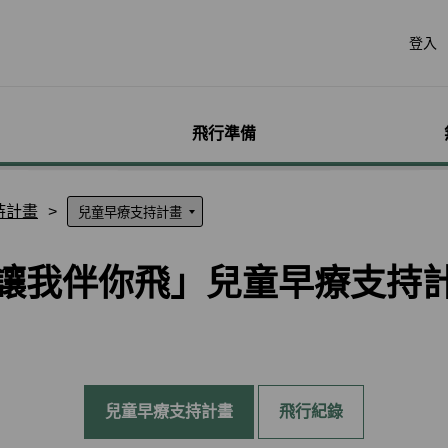
登入
飛行準備
遊
票價產品
行李
哩程獎勵計畫
網路購票
機場服務
會員獨享優惠
加購
特別
帳戶
持計畫
票價產品介紹
行李資訊
賺取哩程
立即購票
各地機場資訊
哩程相關活動
預付超
無障礙
個人資
特殊行李規定
購買哩程/加值哩程
專案活動購票
貴賓室
聯名卡
租車
服務性
哩程明
讓我伴你飛」兒童早療支持
行李注意事項
恢復哩程
會員優惠購票專區
劃位報到
合作夥伴
訂房
兒童單
哩程補
惠
超額行李規定及其他服
EVA Mileage Mall
學生票/打工度假票
簽證與出入境
網路投
嬰兒搭
哩程核
務費用
EVA Mileage Hotel
兌換會員酬賓機票
旅遊體
孕婦搭
受讓人
寵物運送
能說明
酬賓/艙位升等空位查詢
訂位票務須知
台灣高
特殊醫
電子憑
聯航合作夥伴行李
包
哩程兌換
交易紀錄查詢
歐洲飛
行李延誤與損壞
兒童早療支持計畫
飛行紀錄
轉讓與轉回哩程
官網購票好處多
EVAB
哩程計數器