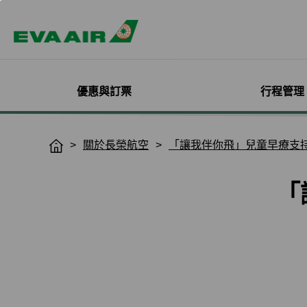
優惠與訂票
行程管理
精選優惠
機票與訂位管理
機隊介紹
加入會員
企業會員專屬優惠
航點探索
管理您的行程
機艙體驗
關於無限萬哩
關於長榮航空
「讓我伴你飛」兒童早療支
H
o
主題旅遊
登入
客機
線上註冊
方案介紹
所有航點
選位
艙等介紹
簡介
m
熱門活動
預訂機票付款
彩繪機塗裝介紹
入會規則與條款
EVA BizFam
查詢票價走勢
選餐
機上餐飲
會員卡籍及優惠
「
e
限時促銷
改票-更改日期/航班
貨機
EVA BizFam 會員尊享
豪華經濟艙
預辦登機/報到
機上娛樂與服務
晉升與續卡標準
旅遊產品推薦
航班到離推播通知
MICE旅遊專案
商務艙
登機證列印
預購免稅品享優
會員酬賓禮遇
班機異常改/退票
UATP
到澳門
未登機費收取
Hello Kitty彩繪機
取消全部行程
到東京
行程管理服務功
搭機安全與健康
退票申請與查詢
到沖繩
e-Services懶人
購買證明申請
到曼谷
退票手續費收據列印
到首爾