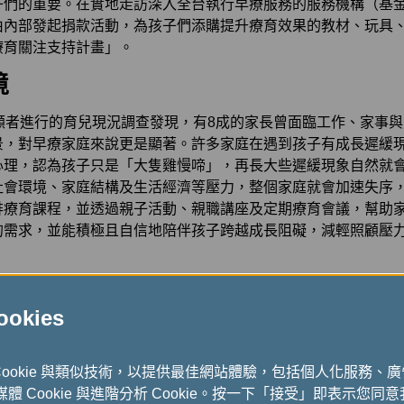
子們的重要。在實地走訪深入全台執行早療服務的服務機構（基
由內部發起捐款活動，為孩子們添購提升療育效果的教材、玩具
療育關注支持計畫」。
境
顧者進行的育兒現況調查發現，有8成的家長曾面臨工作、家事
景，對早療家庭來說更是顯著。許多家庭在遇到孩子有成長遲緩
心理，認為孩子只是「大隻雞慢啼」，再長大些遲緩現象自然就
社會環境、家庭結構及生活經濟等壓力，整個家庭就會加速失序
排療育課程，並透過親子活動、親職講座及定期療育會議，幫助
的需求，並能積極且自信地陪伴孩子跨越成長阻礙，減輕照顧壓
kies
童節禮物：
讓弱勢家庭的慢飛天使們，也能夠在這個特別的日子
堅持練習的一份鼓勵。
航空主動向機構媒合需求，捐助所需的輔具及教具，提供學習工
Cookie 與類似技術，以提供最佳網站體驗，包括個人化服務、
式媒體 Cookie 與進階分析 Cookie。按一下「接受」即表示您同意我