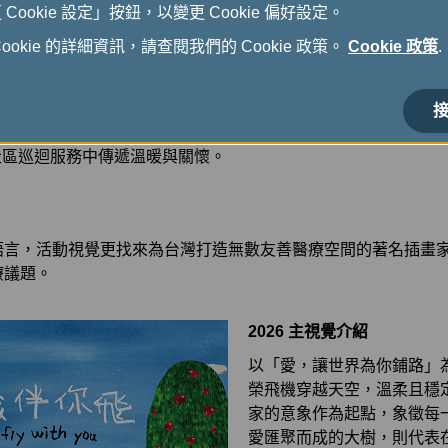
ookie 設定」按鈕，以變更 Cookie 偏好設定。
座：
邀請服務機構（基金會）到長榮航空，除了與同仁們分享早
浸式體驗的方式理解慢飛天使的日常與非常。
okie 的詳細資訊，請查閱我們的 Cookie 政策。
Cookie 政策
.
長榮航空同仁組成志工隊，邀請慢飛天使進行一場[校外教學]，
社會適應能力。
接
早療車將長榮航空對幼兒發展的關注和善意帶入偏遠地區，更將
社區巡迴服務中傳遞溫暖與關懷。
語言，活動視覺更找來為台灣打造無數友善醫療空間的著名插畫
療議題。
2026 主視覺介紹
以「愛，讓世界為你鋪路」
榮飛機穿越天空，溫柔且穩
家的意象作為起點，象徵每
愛匯聚而成的大樹，則代表