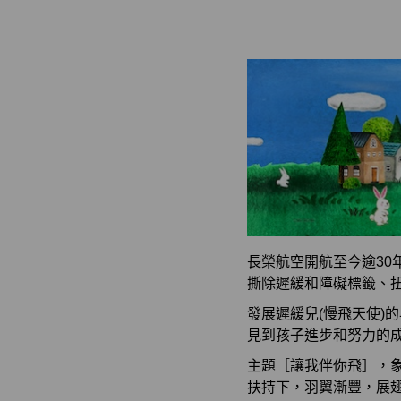
長榮航空開航至今逾3
撕除遲緩和障礙標籤、
發展遲緩兒(慢飛天使)
見到孩子進步和努力的
主題［讓我伴你飛］，
扶持下，羽翼漸豐，展