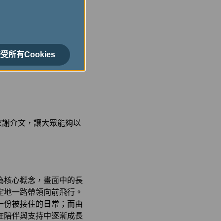
療的服務故事，進行角色
促進孩子們可以有多元的社
受所有Cookies
服務及療育內容帶入兒童
家謝介文，讓大眾能夠以
為核心概念，畫面中的長
定地一路帶領向前飛行。
一份被接住的日常；而由
在陪伴與支持中逐漸成長