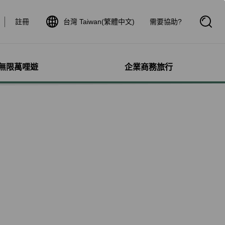
註冊
台灣 Taiwan(繁體中文)
需要協助?
開
啟
搜
尋
框
無限萬哩遊
企業商務旅行
與其他服務
需求協助
管理
航線介紹與時刻表
航班到離查詢
額行李
服務
料
航班時刻表
航班到離動態
犬隻
細查詢
航線圖
航班到離證明申請
獨搭機
登
星空聯盟網路
航班到離推播通知
保旅行平安險
機
對表查詢
共用班號合作夥伴
驗與活動
機
清單管理
聯航合作夥伴注意事項
鐵車票
療需求
證管理
航班到離動態
機鐵路套票
idDeal競標升等