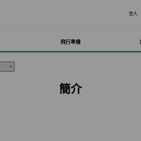
登入
飛行準備
遊
票價產品
行李
哩程獎勵計畫
網路購票
機場服務
會員獨享優惠
加購
特別
帳戶
票價產品介紹
行李資訊
賺取哩程
立即購票
各地機場資訊
哩程相關活動
預付超
無障礙
個人資
特殊行李規定
購買哩程/加值哩程
專案活動購票
貴賓室
聯名卡
租車
服務性
哩程明
簡介
行李注意事項
恢復哩程
會員優惠購票專區
劃位報到
合作夥伴
訂房
兒童單
哩程補
惠
超額行李規定及其他服
EVA Mileage Mall
學生票/打工度假票
簽證與出入境
網路投
嬰兒搭
哩程核
務費用
EVA Mileage Hotel
兌換會員酬賓機票
旅遊體
孕婦搭
受讓人
寵物運送
能說明
酬賓/艙位升等空位查詢
訂位票務須知
台灣高
特殊醫
電子憑
聯航合作夥伴行李
包
哩程兌換
交易紀錄查詢
歐洲飛
行李延誤與損壞
轉讓與轉回哩程
官網購票好處多
EVAB
哩程計數器