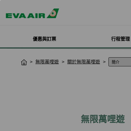
優惠與訂票
行程管理
精選優惠
機票與訂位管理
機隊介紹
加入會員
企業會員專屬優惠
航點探索
管理您的行程
機艙體驗
關於無限萬哩
無限萬哩遊
關於無限萬哩遊
H
o
主題旅遊
登入
客機
線上註冊
方案介紹
所有航點
選位
艙等介紹
簡介
m
熱門活動
預訂機票付款
彩繪機塗裝介紹
入會規則與條款
EVA BizFam
查詢票價走勢
選餐
機上餐飲
會員卡籍及優惠
e
限時促銷
改票-更改日期/航班
貨機
EVA BizFam 會員尊享
豪華經濟艙
預辦登機/報到
機上娛樂與服務
晉升與續卡標準
旅遊產品推薦
航班到離推播通知
MICE旅遊專案
商務艙
登機證列印
預購免稅品享優
會員酬賓禮遇
班機異常改/退票
UATP
到澳門
未登機費收取
Hello Kitty彩繪機
取消全部行程
到東京
行程管理服務功
搭機安全與健康
退票申請與查詢
到沖繩
e-Services懶人
無限萬哩遊
購買證明申請
到曼谷
退票手續費收據列印
到首爾