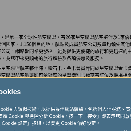
7 年，是第一家全球性航空聯盟，有26家星空聯盟航空夥伴及1家
往192個國家、1,150個目的地，航點及成員航空公司數量均領先
空公司，網路較同業更發達，能夠提供更便捷的旅行和更迅速的
驗，為您帶來更順暢的旅行體驗及各項優惠及服務。
乘星空聯盟航空夥伴時，鑽石卡、金卡會員等同於星空聯盟金卡
星空聯盟航空航班即可依對應的星盟識別卡籍享有訂位及機場相
乘星空聯盟優連夥伴時，鑽石卡、金卡會員等同於星空聯盟金卡
kies
或優連夥伴航班轉乘航空夥伴航班即可享有相關轉乘優惠待遇。
Cookie 與類似技術，以提供最佳網站體驗，包括個人化服務、
式媒體 Cookie 與進階分析 Cookie。按一下「接受」即表示您同意我
ookie 設定」按鈕，以變更 Cookie 偏好設定。