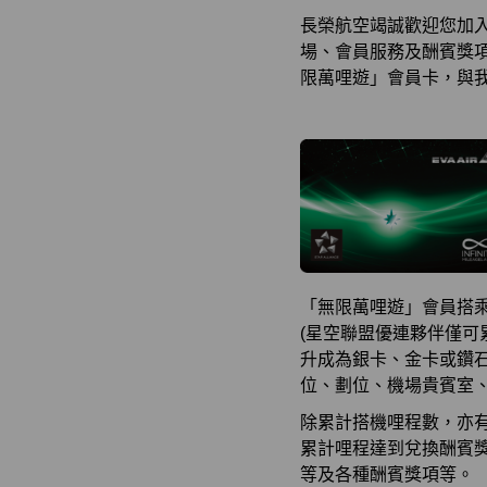
長榮航空竭誠歡迎您加
場、會員服務及酬賓獎
限萬哩遊」會員卡，與
「無限萬哩遊」會員搭乘
(星空聯盟優連夥伴僅可
升成為銀卡、金卡或鑽
位、劃位、機場貴賓室
除累計搭機哩程數，亦
累計哩程達到兌換酬賓
等及各種酬賓獎項等。