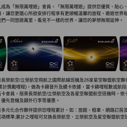
入成為「無限萬哩遊」會員，「無限萬哩遊」提供您優質、貼心
項，讓您更隨心所欲安排行程享有更順暢溫馨的旅程，遨遊世界
我們一同悠遊萬里，看見不一樣的世界，讓您的夢想無限延伸。
長榮航空/立榮航空飛航之國際航線班機及26家星空聯盟航空夥
累計獎勵哩程)，做為卡籍晉升及續卡依據，當卡籍哩程數或航
石卡會員，搭乘長榮航空/立榮航空及各星空聯盟航空班機時，依
、優先登機及額外行李等優惠。
有多元化合作夥伴提供您哩程累計，如：旅館、租車、網路訂房
獎項標準;累計之哩程可兌換長榮航空、立榮航空及星空聯盟航空