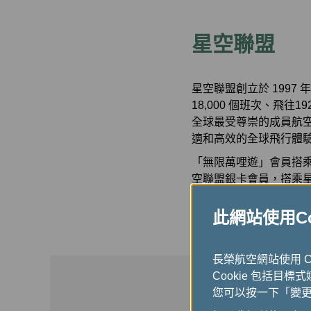
星空聯盟
星空聯盟創立於 199
18,000 個班次、飛
全球最受尊崇的成員航
適和高效的全球飛行體
「無限萬哩遊」會員搭
空聯盟銀卡會員，搭乘
「無限萬哩遊」會員搭
此網站使用Coo
航班轉乘優連夥伴航班
長榮航空網站使用 
Cookie 包括目標
您可以按一下「變更 C