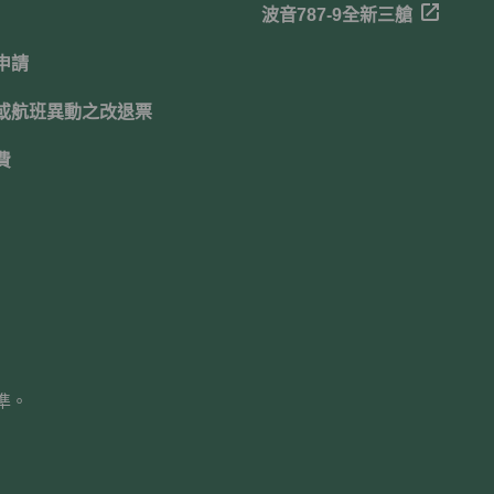
波音787-9全新三艙
申請
或航班異動之改退票
費
準。