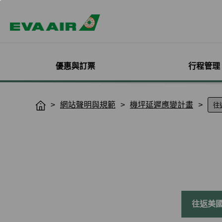
優惠與訂票
行程管理
精選優惠
機票與訂位管理
機隊介紹
加入會員
企業會員專屬優惠
航點探索
管理您的行程
機艙體驗
關於無限萬哩
網站聲明與規範
機坪延遲應變計畫
H
o
主題旅遊
登入
客機
線上註冊
方案介紹
所有航點
選位
艙等介紹
簡介
m
熱門活動
預訂機票付款
彩繪機塗裝介紹
入會規則與條款
EVA BizFam
查詢票價走勢
選餐
機上餐飲
會員卡籍及優惠
e
限時促銷
改票-更改日期/航班
貨機
EVA BizFam 會員尊享
豪華經濟艙
預辦登機/報到
機上娛樂與服務
晉升與續卡標準
旅遊產品推薦
航班到離推播通知
MICE旅遊專案
商務艙
登機證列印
預購免稅品享優
會員酬賓禮遇
班機異常改/退票
UATP
到澳門
未登機費收取
Hello Kitty彩繪機
取消全部行程
到東京
行程管理服務功
搭機安全與健康
退票申請與查詢
到沖繩
e-Services懶人
往返美
購買證明申請
到曼谷
退票手續費收據列印
到首爾