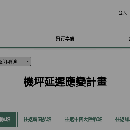
登入
飛行準備
遊
票價產品
行李
哩程獎勵計畫
網路購票
機場服務
會員獨享優惠
加購
特別
帳戶
票價產品介紹
行李資訊
賺取哩程
立即購票
各地機場資訊
哩程相關活動
預付超
無障礙
個人資
特殊行李規定
購買哩程/加值哩程
專案活動購票
貴賓室
聯名卡
租車
服務性
哩程明
機坪延遲應變計畫
行李注意事項
恢復哩程
會員優惠購票專區
劃位報到
合作夥伴
訂房
兒童單
哩程補
惠
超額行李規定及其他服
EVA Mileage Mall
學生票/打工度假票
簽證與出入境
網路投
嬰兒搭
哩程核
務費用
EVA Mileage Hotel
兌換會員酬賓機票
旅遊體
孕婦搭
受讓人
寵物運送
能說明
酬賓/艙位升等空位查詢
訂位票務須知
台灣高
特殊醫
電子憑
聯航合作夥伴行李
包
哩程兌換
交易紀錄查詢
歐洲飛
國航班
行李延誤與損壞
往返韓國航班
往返中國大陸航班
往返加
轉讓與轉回哩程
官網購票好處多
EVAB
哩程計數器