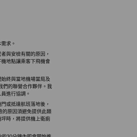
本需求。
或者與安檢有關的原因，
下機地點讓乘客下飛機會
。
們始終與當地機場當局及
及我們的聯營合作夥伴。我
人員進行協調。
機門或抵達航班落地後，
檢的原因須避免提供此類
機坪時，將提供機上衛廁
的30分鐘內即會開始進