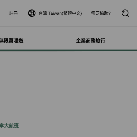
註冊
台灣 Taiwan(繁體中文)
需要協助?
開
啟
搜
尋
框
無限萬哩遊
企業商務旅行
與其他服務
需求協助
管理
航線介紹與時刻表
航班到離查詢
額行李
服務
料
航班時刻表
航班到離動態
犬隻
細查詢
航線圖
航班到離證明申請
獨搭機
登
星空聯盟網路
航班到離推播通知
保旅行平安險
機
對表查詢
共用班號合作夥伴
驗與活動
機
清單管理
聯航合作夥伴注意事項
鐵車票
療需求
證管理
航班到離動態
機鐵路套票
拿大航班
idDeal競標升等