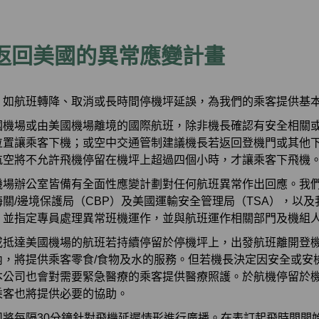
/返回美國的異常應變計畫
，如航班轉降、取消或長時間停機坪延誤，為我們的乘客提供基
國機場或由美國機場離境的國際航班，除非機長確認有安全相關
位置讓乘客下機；或空中交通管制建議機長若返回登機門或其他
航空將不允許飛機停留在機坪上超過四個小時，才讓乘客下飛機
機場辦公室皆備有全面性應變計劃對任何航班異常作出回應。我
關/邊境保護局（CBP）及美國運輸安全管理局（TSA），以
，並指定專員處理異常班機運作，並與航班運作相關部門及機組
或抵達美國機場的航班若持續停留於停機坪上，出發航班離開登
內，將提供乘客零食/食物及水的服務。但若機長決定因安全或安
本公司也會對需要緊急醫療的乘客提供醫療照護。於航機停留於
乘客也將提供必要的協助。
將每隔30分鐘針對飛機延遲情形進行廣播。在表訂起飛時間開始