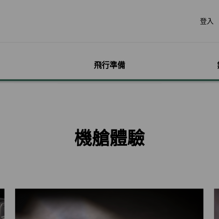
登入
飛行準備
遊
票價產品
行李
哩程獎勵計畫
網路購票
機場服務
會員獨享優惠
加購
特別
帳戶
票價產品介紹
行李資訊
賺取哩程
立即購票
各地機場資訊
哩程相關活動
預付超
無障礙
個人資
特殊行李規定
購買哩程/加值哩程
專案活動購票
貴賓室
聯名卡
租車
服務性
哩程明
機艙體驗
行李注意事項
恢復哩程
會員優惠購票專區
劃位報到
合作夥伴
訂房
兒童單
哩程補
惠
超額行李規定及其他服
EVA Mileage Mall
學生票/打工度假票
簽證與出入境
網路投
嬰兒搭
哩程核
務費用
EVA Mileage Hotel
兌換會員酬賓機票
旅遊體
孕婦搭
受讓人
寵物運送
能說明
酬賓/艙位升等空位查詢
訂位票務須知
台灣高
特殊醫
電子憑
聯航合作夥伴行李
包
哩程兌換
交易紀錄查詢
歐洲飛
行李延誤與損壞
轉讓與轉回哩程
官網購票好處多
EVAB
哩程計數器