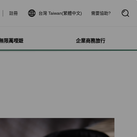
註冊
台灣 Taiwan(繁體中文)
需要協助?
開
啟
搜
尋
框
無限萬哩遊
企業商務旅行
與其他服務
需求協助
管理
航線介紹與時刻表
航班到離查詢
額行李
服務
料
航班時刻表
航班到離動態
犬隻
細查詢
航線圖
航班到離證明申請
獨搭機
登
星空聯盟網路
航班到離推播通知
保旅行平安險
機
對表查詢
共用班號合作夥伴
驗與活動
機
清單管理
聯航合作夥伴注意事項
鐵車票
療需求
證管理
航班到離動態
機鐵路套票
idDeal競標升等