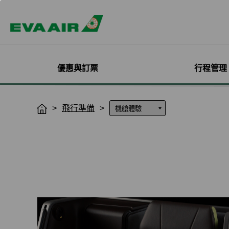
優惠與訂票
行程管理
精選優惠
機票與訂位管理
機隊介紹
加入會員
企業會員專屬優惠
航點探索
管理您的行程
機艙體驗
關於無限萬哩
飛行準備
H
o
主題旅遊
登入
客機
線上註冊
方案介紹
所有航點
選位
艙等介紹
簡介
m
熱門活動
預訂機票付款
彩繪機塗裝介紹
入會規則與條款
EVA BizFam
查詢票價走勢
選餐
機上餐飲
會員卡籍及優惠
e
限時促銷
改票-更改日期/航班
貨機
EVA BizFam 會員尊享
豪華經濟艙
預辦登機/報到
機上娛樂與服務
晉升與續卡標準
旅遊產品推薦
航班到離推播通知
MICE旅遊專案
商務艙
登機證列印
預購免稅品享優
會員酬賓禮遇
班機異常改/退票
UATP
到澳門
未登機費收取
Hello Kitty彩繪機
取消全部行程
到東京
行程管理服務功
搭機安全與健康
退票申請與查詢
到沖繩
e-Services懶人
購買證明申請
到曼谷
退票手續費收據列印
到首爾