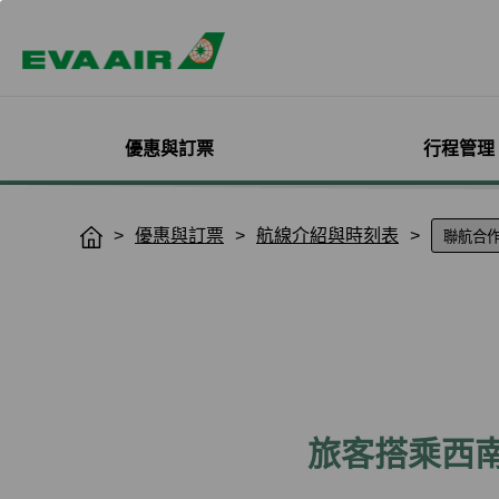
優惠與訂票
行程管理
精選優惠
機票與訂位管理
機隊介紹
加入會員
企業會員專屬優惠
航點探索
管理您的行程
機艙體驗
關於無限萬哩
優惠與訂票
航線介紹與時刻表
H
o
主題旅遊
登入
客機
線上註冊
方案介紹
所有航點
選位
艙等介紹
簡介
m
熱門活動
預訂機票付款
彩繪機塗裝介紹
入會規則與條款
EVA BizFam
查詢票價走勢
選餐
機上餐飲
會員卡籍及優惠
e
限時促銷
改票-更改日期/航班
貨機
EVA BizFam 會員尊享
豪華經濟艙
預辦登機/報到
機上娛樂與服務
晉升與續卡標準
旅遊產品推薦
航班到離推播通知
MICE旅遊專案
商務艙
登機證列印
預購免稅品享優
會員酬賓禮遇
班機異常改/退票
UATP
到澳門
未登機費收取
Hello Kitty彩繪機
取消全部行程
到東京
行程管理服務功
搭機安全與健康
退票申請與查詢
到沖繩
e-Services懶人
旅客搭乘西
購買證明申請
到曼谷
退票手續費收據列印
到首爾