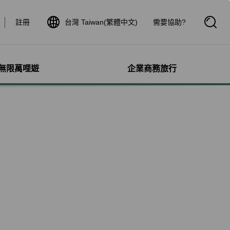
註冊
台灣 Taiwan(繁體中文)
需要協助?
開
啟
搜
尋
框
無限萬哩遊
企業商務旅行
與其他服務
需求協助
管理
航線介紹與時刻表
航班到離查詢
額行李
服務
料
航班時刻表
航班到離動態
犬隻
細查詢
航線圖
航班到離證明申請
獨搭機
登
星空聯盟網路
航班到離推播通知
保旅行平安險
機
對表查詢
共用班號合作夥伴
驗與活動
機
清單管理
聯航合作夥伴注意事項
鐵車票
療需求
證管理
航班到離動態
機鐵路套票
idDeal競標升等