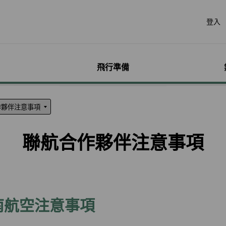
登入
飛行準備
遊
票價產品
行李
哩程獎勵計畫
網路購票
機場服務
會員獨享優惠
加購
特別
帳戶
票價產品介紹
行李資訊
賺取哩程
立即購票
各地機場資訊
哩程相關活動
預付超
無障礙
個人資
特殊行李規定
購買哩程/加值哩程
專案活動購票
貴賓室
聯名卡
租車
服務性
哩程明
聯航合作夥伴注意事項
行李注意事項
恢復哩程
會員優惠購票專區
劃位報到
合作夥伴
訂房
兒童單
哩程補
惠
超額行李規定及其他服
EVA Mileage Mall
學生票/打工度假票
簽證與出入境
網路投
嬰兒搭
哩程核
務費用
EVA Mileage Hotel
兌換會員酬賓機票
旅遊體
孕婦搭
受讓人
寵物運送
能說明
酬賓/艙位升等空位查詢
訂位票務須知
台灣高
特殊醫
電子憑
聯航合作夥伴行李
包
哩程兌換
交易紀錄查詢
歐洲飛
南航空注意事項
行李延誤與損壞
轉讓與轉回哩程
官網購票好處多
EVAB
哩程計數器