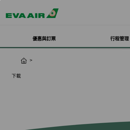
優惠與訂票
行程管理
精選優惠
機票與訂位管理
機隊介紹
加入會員
企業會員專屬優惠
航點探索
管理您的行程
機艙體驗
關於無限萬哩
H
o
主題旅遊
登入
客機
線上註冊
方案介紹
所有航點
選位
艙等介紹
簡介
m
下載
熱門活動
預訂機票付款
彩繪機塗裝介紹
入會規則與條款
EVA BizFam
查詢票價走勢
選餐
機上餐飲
會員卡籍及優惠
e
限時促銷
改票-更改日期/航班
貨機
EVA BizFam 會員尊享
豪華經濟艙
預辦登機/報到
機上娛樂與服務
晉升與續卡標準
旅遊產品推薦
航班到離推播通知
MICE旅遊專案
商務艙
登機證列印
預購免稅品享優
會員酬賓禮遇
班機異常改/退票
UATP
到澳門
未登機費收取
Hello Kitty彩繪機
取消全部行程
到東京
行程管理服務功
搭機安全與健康
退票申請與查詢
到沖繩
e-Services懶人
購買證明申請
到曼谷
退票手續費收據列印
到首爾