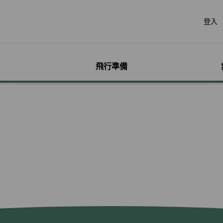
登入
飛行準備
遊
票價產品
行李
哩程獎勵計畫
網路購票
機場服務
會員獨享優惠
加購
特別
帳戶
票價產品介紹
行李資訊
賺取哩程
立即購票
各地機場資訊
哩程相關活動
預付超
無障礙
個人資
特殊行李規定
購買哩程/加值哩程
專案活動購票
貴賓室
聯名卡
租車
服務性
哩程明
行李注意事項
恢復哩程
會員優惠購票專區
劃位報到
合作夥伴
訂房
兒童單
哩程補
惠
超額行李規定及其他服
EVA Mileage Mall
學生票/打工度假票
簽證與出入境
網路投
嬰兒搭
哩程核
務費用
EVA Mileage Hotel
兌換會員酬賓機票
旅遊體
孕婦搭
受讓人
寵物運送
能說明
酬賓/艙位升等空位查詢
訂位票務須知
台灣高
特殊醫
電子憑
聯航合作夥伴行李
包
哩程兌換
交易紀錄查詢
歐洲飛
行李延誤與損壞
轉讓與轉回哩程
官網購票好處多
EVAB
哩程計數器