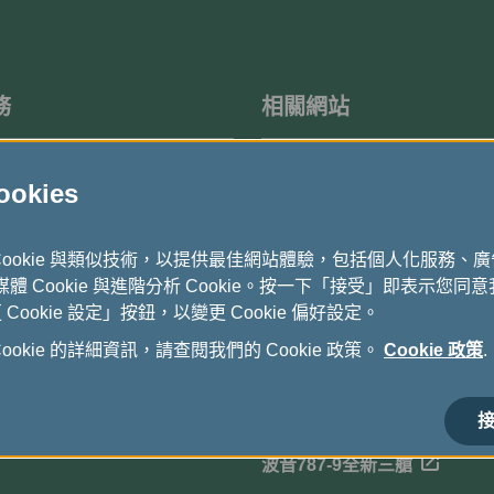
務
相關網站
度問卷調查
機上免稅品
kies
立榮航空-國內航線
Cookie 與類似技術，以提供最佳網站體驗，包括個人化服務、
長榮假期
式媒體 Cookie 與進階分析 Cookie。按一下「接受」即表示您同意我
ookie 設定」按鈕，以變更 Cookie 偏好設定。
貨運全球資訊網
okie 的詳細資訊，請查閱我們的 Cookie 政策。
Cookie 政策
.
電子採購公告
長榮航空馬拉松
接
波音787-9全新三艙