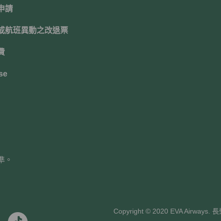
申請
或航班異動之改退票
費
se
準。
Copyright © 2020 EVA Air