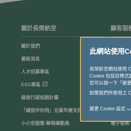
關於長榮航空
顧客服
關於我們
顧客滿意
此網站使用Coo
最新消息
聯絡我們
長榮航空網站使用 
人才招募專區
常見問題
Cookie 包括目標
您可以按一下「變更 C
ESG專區
下載中心
如需我們所使用之 Co
綠旅行碳抵銷計畫
網站導覽
變更 Cookie 設定
「讓我伴你飛」兒童早療支持計畫
行動服務
小小空服營-聯萌總動員
電子發票