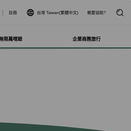
註冊
台灣 Taiwan(繁體中文)
需要協助?
開
啟
搜
尋
框
無限萬哩遊
企業商務旅行
與其他服務
需求協助
管理
航線介紹與時刻表
航班到離查詢
額行李
服務
料
航班時刻表
航班到離動態
犬隻
細查詢
航線圖
航班到離證明申請
獨搭機
登
星空聯盟網路
航班到離推播通知
保旅行平安險
機
對表查詢
共用班號合作夥伴
驗與活動
機
清單管理
聯航合作夥伴注意事項
鐵車票
療需求
證管理
航班到離動態
機鐵路套票
idDeal競標升等