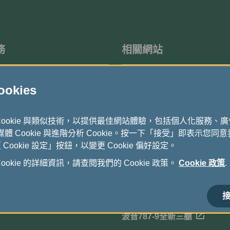
務
相關網站
度問卷調查
機上免稅品
kies
立榮航空-國內航線
Cookie 與類似技術，以提供最佳網站體驗，包括個人化服務、
長榮假期
式媒體 Cookie 與進階分析 Cookie。按一下「接受」即表示您同意我
ookie 設定」按鈕，以變更 Cookie 偏好設定。
貨運全球資訊網
okie 的詳細資訊，請查閱我們的 Cookie 政策。
Cookie 政策
.
電子採購公告
長榮航空馬拉松
接
波音787-9全新三艙