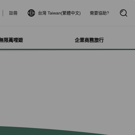
註冊
台灣 Taiwan(繁體中文)
需要協助?
開
啟
搜
尋
框
無限萬哩遊
企業商務旅行
與其他服務
需求協助
管理
航線介紹與時刻表
航班到離查詢
額行李
服務
料
航班時刻表
航班到離動態
犬隻
細查詢
航線圖
航班到離證明申請
獨搭機
登
星空聯盟網路
航班到離推播通知
保旅行平安險
機
對表查詢
共用班號合作夥伴
驗與活動
機
清單管理
聯航合作夥伴注意事項
鐵車票
療需求
證管理
航班到離動態
機鐵路套票
idDeal競標升等