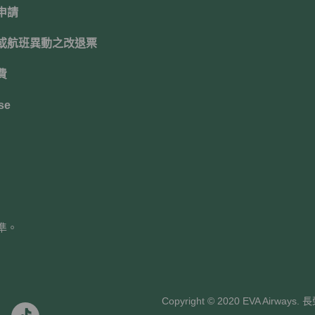
申請
或航班異動之改退票
費
se
準。
Copyright © 2020 EVA Air