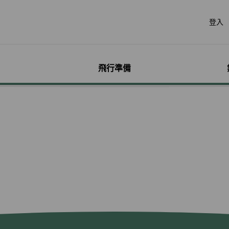
登入
飛行準備
遊
票價產品
行李
哩程獎勵計畫
網路購票
機場服務
會員獨享優惠
加購
特別
帳戶
票價產品介紹
行李資訊
賺取哩程
立即購票
各地機場資訊
哩程相關活動
預付超
無障礙
個人資
特殊行李規定
購買哩程/加值哩程
專案活動購票
貴賓室
聯名卡
租車
服務性
哩程明
行李注意事項
恢復哩程
會員優惠購票專區
劃位報到
合作夥伴
訂房
兒童單
哩程補
惠
超額行李規定及其他服
EVA Mileage Mall
學生票/打工度假票
簽證與出入境
網路投
嬰兒搭
哩程核
務費用
EVA Mileage Hotel
兌換會員酬賓機票
旅遊體
孕婦搭
受讓人
寵物運送
能說明
酬賓/艙位升等空位查詢
訂位票務須知
台灣高
特殊醫
電子憑
聯航合作夥伴行李
包
哩程兌換
交易紀錄查詢
歐洲飛
行李延誤與損壞
轉讓與轉回哩程
官網購票好處多
EVAB
哩程計數器