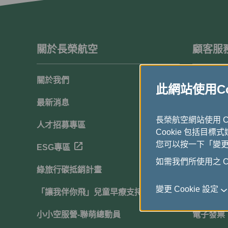
關於長榮航空
顧客服
關於我們
顧客滿意
此網站使用Coo
最新消息
聯絡我們
長榮航空網站使用 
人才招募專區
常見問題
Cookie 包括目標
您可以按一下「變更 C
ESG專區
下載中心
如需我們所使用之 Co
綠旅行碳抵銷計畫
網站導覽
變更 Cookie 設定
「讓我伴你飛」兒童早療支持計畫
行動服務
小小空服營-聯萌總動員
電子發票