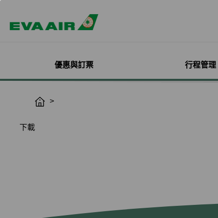
優惠與訂票
行程管理
精選優惠
機票與訂位管理
機隊介紹
加入會員
企業會員專屬優惠
航點探索
管理您的行程
機艙體驗
關於無限萬哩
H
o
主題旅遊
登入
客機
線上註冊
方案介紹
所有航點
選位
艙等介紹
簡介
m
下載
熱門活動
預訂機票付款
彩繪機塗裝介紹
入會規則與條款
EVA BizFam
查詢票價走勢
選餐
機上餐飲
會員卡籍及優惠
e
限時促銷
改票-更改日期/航班
貨機
EVA BizFam 會員尊享
豪華經濟艙
預辦登機/報到
機上娛樂與服務
晉升與續卡標準
旅遊產品推薦
航班到離推播通知
MICE旅遊專案
商務艙
登機證列印
預購免稅品享優
會員酬賓禮遇
班機異常改/退票
UATP
到澳門
未登機費收取
Hello Kitty彩繪機
取消全部行程
到東京
行程管理服務功
搭機安全與健康
退票申請與查詢
到沖繩
e-Services懶人
購買證明申請
到曼谷
退票手續費收據列印
到首爾