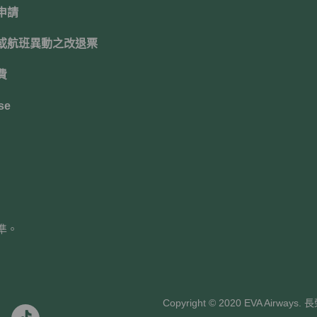
申請
或航班異動之改退票
費
se
準。
Copyright © 2020 EVA Air