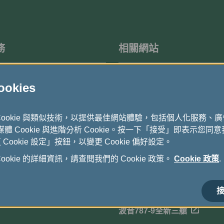
務
相關網站
度問卷調查
機上免稅品
kies
立榮航空-國內航線
Cookie 與類似技術，以提供最佳網站體驗，包括個人化服務、
長榮假期
式媒體 Cookie 與進階分析 Cookie。按一下「接受」即表示您同意我
ookie 設定」按鈕，以變更 Cookie 偏好設定。
貨運全球資訊網
okie 的詳細資訊，請查閱我們的 Cookie 政策。
Cookie 政策
.
電子採購公告
長榮航空馬拉松
接
波音787-9全新三艙