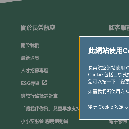
關於長榮航空
顧客服
關於我們
顧客滿意
此網站使用Coo
最新消息
聯絡我們
長榮航空網站使用 
人才招募專區
常見問題
Cookie 包括目標
您可以按一下「變更 C
ESG專區
下載中心
如需我們所使用之 Co
綠旅行碳抵銷計畫
網站導覽
變更 Cookie 設定
「讓我伴你飛」兒童早療支持計畫
行動服務
小小空服營-聯萌總動員
電子發票