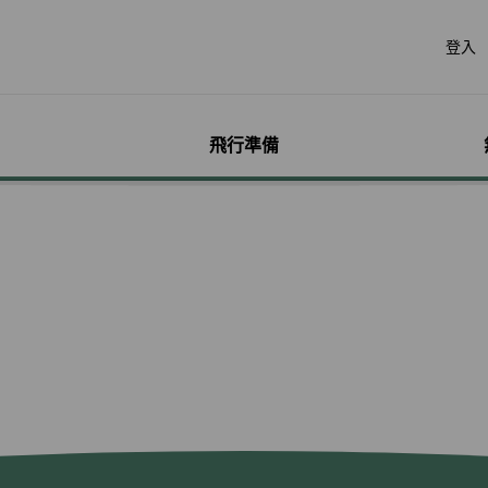
登入
飛行準備
遊
票價產品
行李
哩程獎勵計畫
網路購票
機場服務
會員獨享優惠
加購
特別
帳戶
票價產品介紹
行李資訊
賺取哩程
立即購票
各地機場資訊
哩程相關活動
預付超
無障礙
個人資
特殊行李規定
購買哩程/加值哩程
專案活動購票
貴賓室
聯名卡
租車
服務性
哩程明
行李注意事項
恢復哩程
會員優惠購票專區
劃位報到
合作夥伴
訂房
兒童單
哩程補
惠
超額行李規定及其他服
EVA Mileage Mall
學生票/打工度假票
簽證與出入境
網路投
嬰兒搭
哩程核
務費用
EVA Mileage Hotel
兌換會員酬賓機票
旅遊體
孕婦搭
受讓人
寵物運送
能說明
酬賓/艙位升等空位查詢
訂位票務須知
台灣高
特殊醫
電子憑
聯航合作夥伴行李
包
哩程兌換
交易紀錄查詢
歐洲飛
行李延誤與損壞
轉讓與轉回哩程
官網購票好處多
EVAB
哩程計數器