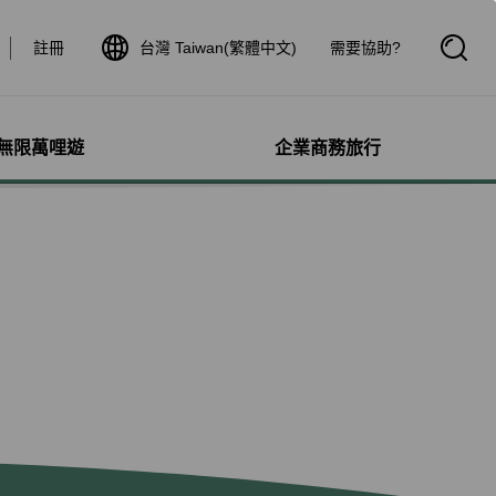
註冊
台灣 Taiwan(繁體中文)
需要協助?
開
啟
搜
尋
框
無限萬哩遊
企業商務旅行
與其他服務
需求協助
管理
航線介紹與時刻表
航班到離查詢
額行李
服務
料
航班時刻表
航班到離動態
犬隻
細查詢
航線圖
航班到離證明申請
獨搭機
登
星空聯盟網路
航班到離推播通知
保旅行平安險
機
對表查詢
共用班號合作夥伴
驗與活動
機
清單管理
聯航合作夥伴注意事項
鐵車票
療需求
證管理
航班到離動態
機鐵路套票
idDeal競標升等