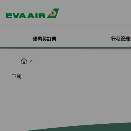
優惠與訂票
行程管理
精選優惠
機票與訂位管理
機隊介紹
加入會員
企業會員專屬優惠
航點探索
管理您的行程
機艙體驗
關於無限萬哩
H
o
主題旅遊
登入
客機
線上註冊
方案介紹
所有航點
選位
艙等介紹
簡介
m
下載
熱門活動
預訂機票付款
彩繪機塗裝介紹
入會規則與條款
EVA BizFam
查詢票價走勢
選餐
機上餐飲
會員卡籍及優惠
e
限時促銷
改票-更改日期/航班
貨機
EVA BizFam 會員尊享
豪華經濟艙
預辦登機/報到
機上娛樂與服務
晉升與續卡標準
旅遊產品推薦
航班到離推播通知
MICE旅遊專案
商務艙
登機證列印
預購免稅品享優
會員酬賓禮遇
班機異常改/退票
UATP
到澳門
未登機費收取
Hello Kitty彩繪機
取消全部行程
到東京
行程管理服務功
搭機安全與健康
退票申請與查詢
到沖繩
e-Services懶人
購買證明申請
到曼谷
退票手續費收據列印
到首爾