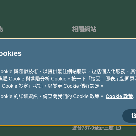
務
相關網站
度問卷調查
機上免稅品
kies
立榮航空-國內航線
Cookie 與類似技術，以提供最佳網站體驗，包括個人化服務、
長榮假期
式媒體 Cookie 與進階分析 Cookie。按一下「接受」即表示您同意我
ookie 設定」按鈕，以變更 Cookie 偏好設定。
貨運全球資訊網
okie 的詳細資訊，請查閱我們的 Cookie 政策。
Cookie 政策
.
電子採購公告
長榮航空馬拉松
接
波音787-9全新三艙