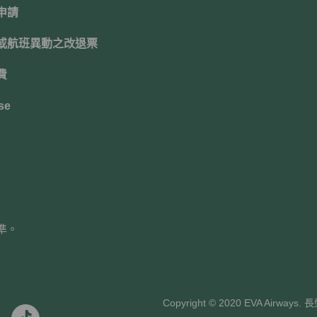
申請
或航班異動之改退票
費
se
準。
Copyright © 2020 EVA Air