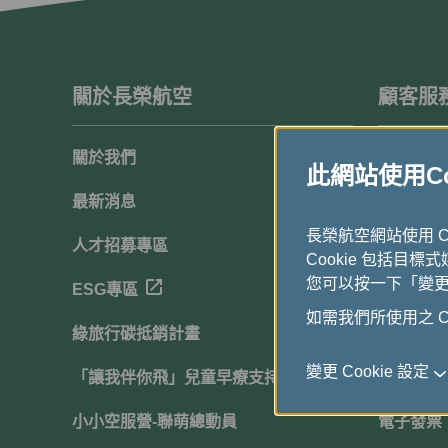
關於長榮航空
顧客服
關於我們
顧客滿意
此網站使用Coo
最新消息
聯絡我們
長榮航空網站使用 
人才招募專區
常見問題
Cookie 包括目標
您可以按一下「變更 C
ESG專區
下載中心
如需我們所使用之 Co
綠旅行碳抵銷計畫
網站導覽
變更 Cookie 設定
「讓我伴你飛」兒童早療支持計畫
行動服務
小小空服營-聯萌總動員
電子發票