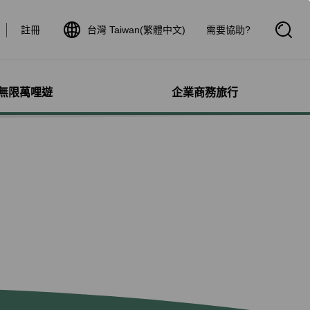
註冊
台灣 Taiwan(繁體中文)
需要協助?
開
啟
搜
尋
框
無限萬哩遊
企業商務旅行
與其他服務
需求協助
管理
航線介紹與時刻表
航班到離查詢
額行李
服務
料
航班時刻表
航班到離動態
犬隻
細查詢
航線圖
航班到離證明申請
獨搭機
登
星空聯盟網路
航班到離推播通知
保旅行平安險
機
對表查詢
共用班號合作夥伴
驗與活動
機
清單管理
聯航合作夥伴注意事項
鐵車票
療需求
證管理
航班到離動態
機鐵路套票
idDeal競標升等