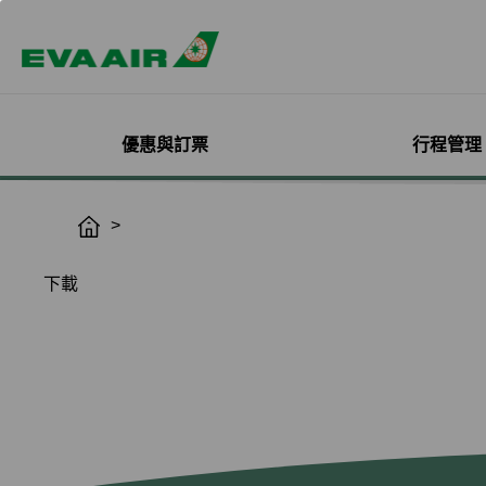
優惠與訂票
行程管理
精選優惠
機票與訂位管理
機隊介紹
加入會員
企業會員專屬優惠
航點探索
管理您的行程
機艙體驗
關於無限萬哩
H
o
主題旅遊
登入
客機
線上註冊
方案介紹
所有航點
選位
艙等介紹
簡介
m
下載
熱門活動
預訂機票付款
彩繪機塗裝介紹
入會規則與條款
EVA BizFam
查詢票價走勢
選餐
機上餐飲
會員卡籍及優惠
e
限時促銷
改票-更改日期/航班
貨機
EVA BizFam 會員尊享
豪華經濟艙
預辦登機/報到
機上娛樂與服務
晉升與續卡標準
旅遊產品推薦
航班到離推播通知
MICE旅遊專案
商務艙
登機證列印
預購免稅品享優
會員酬賓禮遇
班機異常改/退票
UATP
到澳門
未登機費收取
Hello Kitty彩繪機
取消全部行程
到東京
行程管理服務功
搭機安全與健康
退票申請與查詢
到沖繩
e-Services懶人
購買證明申請
到曼谷
退票手續費收據列印
到首爾