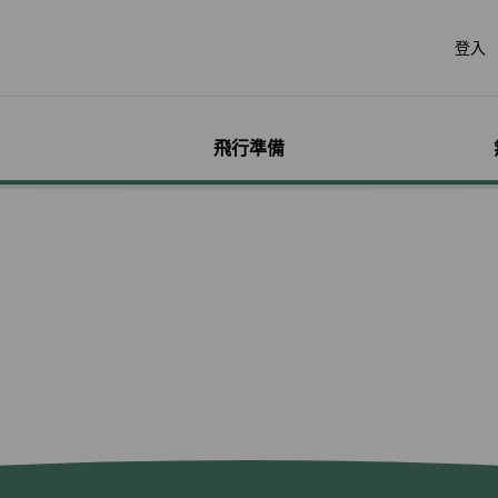
登入
飛行準備
遊
票價產品
行李
哩程獎勵計畫
網路購票
機場服務
會員獨享優惠
加購
特別
帳戶
票價產品介紹
行李資訊
賺取哩程
立即購票
各地機場資訊
哩程相關活動
預付超
無障礙
個人資
特殊行李規定
購買哩程/加值哩程
專案活動購票
貴賓室
聯名卡
租車
服務性
哩程明
行李注意事項
恢復哩程
會員優惠購票專區
劃位報到
合作夥伴
訂房
兒童單
哩程補
惠
超額行李規定及其他服
EVA Mileage Mall
學生票/打工度假票
簽證與出入境
網路投
嬰兒搭
哩程核
務費用
EVA Mileage Hotel
兌換會員酬賓機票
旅遊體
孕婦搭
受讓人
寵物運送
能說明
酬賓/艙位升等空位查詢
訂位票務須知
台灣高
特殊醫
電子憑
聯航合作夥伴行李
包
哩程兌換
交易紀錄查詢
歐洲飛
行李延誤與損壞
轉讓與轉回哩程
官網購票好處多
EVAB
哩程計數器