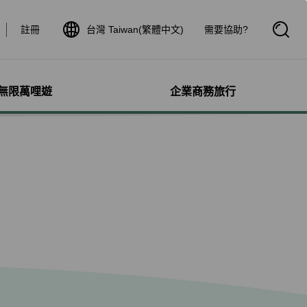
註冊
台灣 Taiwan(繁體中文)
需要協助?
開
啟
搜
尋
框
無限萬哩遊
企業商務旅行
與其他服務
需求協助
管理
航線介紹與時刻表
航班到離查詢
額行李
服務
料
航班時刻表
航班到離動態
犬隻
細查詢
航線圖
航班到離證明申請
獨搭機
登
星空聯盟網路
航班到離推播通知
保旅行平安險
機
對表查詢
共用班號合作夥伴
驗與活動
機
清單管理
聯航合作夥伴注意事項
鐵車票
療需求
證管理
航班到離動態
機鐵路套票
idDeal競標升等