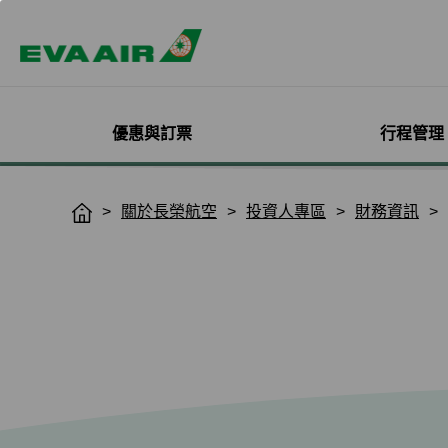
優惠與訂票
行程管理
精選優惠
機票與訂位管理
機隊介紹
加入會員
企業會員專屬優惠
航點探索
管理您的行程
機艙體驗
關於無限萬哩
關於長榮航空
投資人專區
財務資訊
H
o
主題旅遊
登入
客機
線上註冊
方案介紹
所有航點
選位
艙等介紹
簡介
m
熱門活動
預訂機票付款
彩繪機塗裝介紹
入會規則與條款
EVA BizFam
查詢票價走勢
選餐
機上餐飲
會員卡籍及優惠
e
限時促銷
改票-更改日期/航班
貨機
EVA BizFam 會員尊享
豪華經濟艙
預辦登機/報到
機上娛樂與服務
晉升與續卡標準
旅遊產品推薦
航班到離推播通知
MICE旅遊專案
商務艙
登機證列印
預購免稅品享優
會員酬賓禮遇
班機異常改/退票
UATP
到澳門
未登機費收取
Hello Kitty彩繪機
取消全部行程
到東京
行程管理服務功
搭機安全與健康
退票申請與查詢
到沖繩
e-Services懶人
購買證明申請
到曼谷
退票手續費收據列印
到首爾