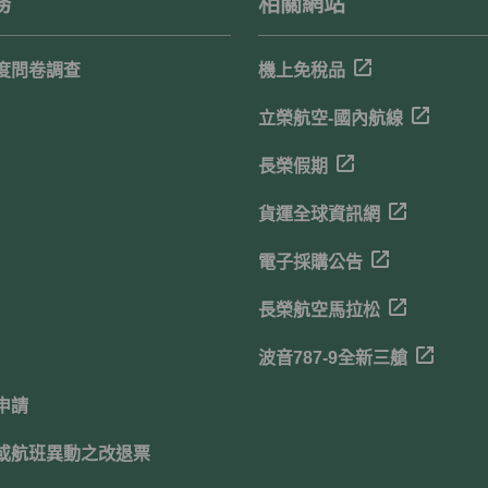
務
相關網站
度問卷調查
機上免稅品
立榮航空-國內航線
長榮假期
貨運全球資訊網
電子採購公告
長榮航空馬拉松
波音787-9全新三艙
申請
或航班異動之改退票