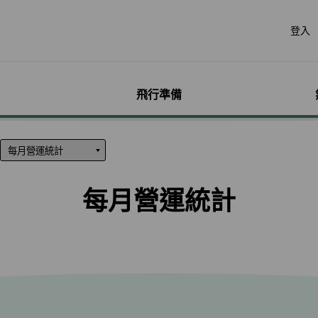
登入
飛行準備
遊
票價產品
行李
哩程獎勵計畫
網路購票
機場服務
會員獨享優惠
加購
特別
帳戶
票價產品介紹
行李資訊
賺取哩程
立即購票
各地機場資訊
哩程相關活動
預付超
無障礙
個人資
特殊行李規定
購買哩程/加值哩程
專案活動購票
貴賓室
聯名卡
租車
服務性
哩程明
每月營運統計
行李注意事項
恢復哩程
會員優惠購票專區
劃位報到
合作夥伴
訂房
兒童單
哩程補
惠
超額行李規定及其他服
EVA Mileage Mall
學生票/打工度假票
簽證與出入境
網路投
嬰兒搭
哩程核
務費用
EVA Mileage Hotel
兌換會員酬賓機票
旅遊體
孕婦搭
受讓人
寵物運送
能說明
酬賓/艙位升等空位查詢
訂位票務須知
台灣高
特殊醫
電子憑
聯航合作夥伴行李
包
哩程兌換
交易紀錄查詢
歐洲飛
行李延誤與損壞
轉讓與轉回哩程
官網購票好處多
EVAB
哩程計數器