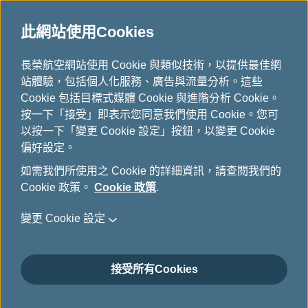
此網站使用Cookies
...
長榮航空網站使用 Cookie 與類似技術，以提供最佳網
H
站體驗，包括個人化服務、廣告與流量分析。這些
o
法律聲明
Cookie 包括目標式媒體 Cookie 與進階分析 Cookie。
m
按一下「接受」即表示您同意我們使用 Cookie。您可
e
以按一下「變更 Cookie 設定」按鈕，以變更 Cookie
偏好設定。
如需我們所使用之 Cookie 的詳細資訊，請查閱我們的
閱覽或使用本網站前，請詳讀本法
Cookie 政策。
Cookie 政策
.
律聲明
變更 Cookie 設定
本網站中所揭露之資料係由長榮航空股份有限公司發
佈，且僅為便利投資人之目的而公佈，並非任何投資
決策之建議。 本網站上所有之財務報表、年報、新聞
接受所有Cookies
稿及其他資訊，係本公司根據主管機關要求之提報日
期所提供之正確資訊。惟可能因時間經過及/或後續事
件之發生，致使上述文件中之資訊不正確或不完整。