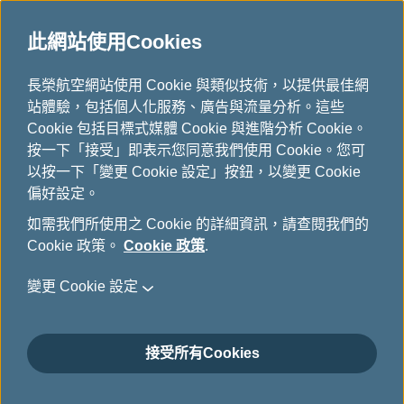
此網站使用Cookies
...
長榮航空網站使用 Cookie 與類似技術，以提供最佳網
H
站體驗，包括個人化服務、廣告與流量分析。這些
o
股務單位聯絡資訊
Cookie 包括目標式媒體 Cookie 與進階分析 Cookie。
m
按一下「接受」即表示您同意我們使用 Cookie。您可
e
以按一下「變更 Cookie 設定」按鈕，以變更 Cookie
偏好設定。
如需我們所使用之 Cookie 的詳細資訊，請查閱我們的
長榮航空股務課
Cookie 政策。
Cookie 政策
.
地址:
變更 Cookie 設定
台北市中山區民生東路二段166號2樓
服務時間:
接受所有Cookies
星期一至星期五(國定例假日除外)
上午08:30~12:00
下午01:30~05:00