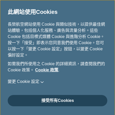
此網站使用Cookies
公司最新消息
...
H
長榮航空網站使用 Cookie 與類似技術，以提供最佳網
o
站體驗，包括個人化服務、廣告與流量分析。這些
公司最新消息
m
Cookie 包括目標式媒體 Cookie 與進階分析 Cookie。
e
按一下「接受」即表示您同意我們使用 Cookie。您可
以按一下「變更 Cookie 設定」按鈕，以變更 Cookie
偏好設定。
長榮航空「用心、真心、全心」
如需我們所使用之 Cookie 的詳細資訊，請查閱我們的
Cookie 政策。
Cookie 政策
.
續獲SKYTRAX五星級航空榮譽
變更 Cookie 設定
5月 11日, 2023
長榮航空今(11)日再次通過知名航空服務調查機構
接受所有Cookies
SKYTRAX稽查，獲得五星級航空公司認證，全球目
前僅有十家航空公司被授予五星級評定，長榮航空是