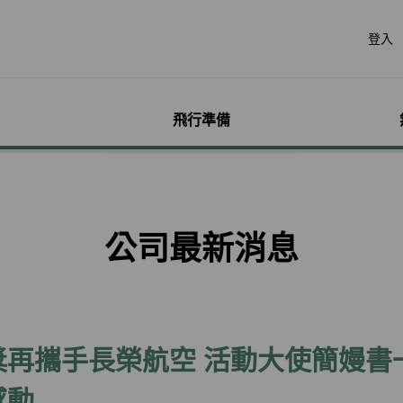
登入
飛行準備
遊
票價產品
行李
哩程獎勵計畫
網路購票
機場服務
會員獨享優惠
加購
特別
帳戶
票價產品介紹
行李資訊
賺取哩程
立即購票
各地機場資訊
哩程相關活動
預付超
無障礙
個人資
公司最新消息
特殊行李規定
購買哩程/加值哩程
專案活動購票
貴賓室
聯名卡
租車
服務性
哩程明
行李注意事項
恢復哩程
會員優惠購票專區
劃位報到
合作夥伴
訂房
兒童單
哩程補
惠
超額行李規定及其他服
EVA Mileage Mall
學生票/打工度假票
簽證與出入境
網路投
嬰兒搭
哩程核
務費用
EVA Mileage Hotel
兌換會員酬賓機票
旅遊體
孕婦搭
受讓人
寵物運送
能說明
酬賓/艙位升等空位查詢
訂位票務須知
台灣高
特殊醫
電子憑
聯航合作夥伴行李
獎再攜手長榮航空 活動大使簡嫚書
包
哩程兌換
交易紀錄查詢
歐洲飛
行李延誤與損壞
轉讓與轉回哩程
官網購票好處多
EVAB
感動
哩程計數器