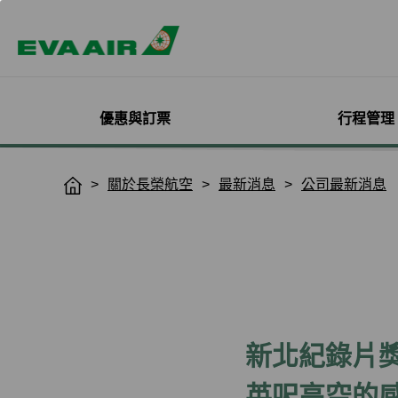
優惠與訂票
行程管理
精選優惠
機票與訂位管理
機隊介紹
加入會員
企業會員專屬優惠
航點探索
管理您的行程
機艙體驗
關於無限萬哩
關於長榮航空
最新消息
公司最新消息
H
o
主題旅遊
登入
客機
線上註冊
方案介紹
所有航點
選位
艙等介紹
簡介
m
熱門活動
預訂機票付款
彩繪機塗裝介紹
入會規則與條款
EVA BizFam
查詢票價走勢
選餐
機上餐飲
會員卡籍及優惠
e
限時促銷
改票-更改日期/航班
貨機
EVA BizFam 會員尊享
豪華經濟艙
預辦登機/報到
機上娛樂與服務
晉升與續卡標準
旅遊產品推薦
航班到離推播通知
MICE旅遊專案
商務艙
登機證列印
預購免稅品享優
會員酬賓禮遇
班機異常改/退票
UATP
到澳門
未登機費收取
Hello Kitty彩繪機
取消全部行程
到東京
行程管理服務功
搭機安全與健康
新北紀錄片
退票申請與查詢
到沖繩
e-Services懶人
購買證明申請
到曼谷
英呎高空的
退票手續費收據列印
到首爾