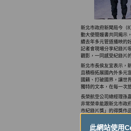
新北市政府新聞局今（8
動大使簡嫚書共同揭示
續去年多元管道播映的好
記者會現場分享紀錄片
觀影，一同感受紀錄片
新北市長侯友宜表示，
且積極拓展國內外多元
國籍、打破國界，讓世
獨特的文本，在每一次
長榮航空公司總經理孫
非常榮幸能跟新北市政
市紀錄片獎」的得獎作
望未來大家有機會搭乘
此網站使用Coo
「2024新北天際影展