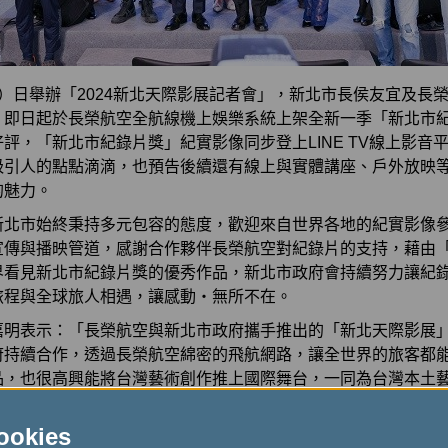
）日舉辦「2024新北天際影展記者會」，新北市長侯友宜及長
，即日起於長榮航空全航線機上娛樂系統上架全新一季「新北市
評，「新北市紀錄片獎」紀實影像同步登上LINE TV線上影音
吸引人的點點滴滴，也預告後續還有線上與實體講座、戶外放映
的魅力。
新北市始終秉持多元包容的態度，歡迎來自世界各地的紀實影像
宣傳與播映管道，感謝合作夥伴長榮航空對紀錄片的支持，藉由
界看見新北市紀錄片獎的優秀作品，新北市政府會持續努力讓紀
旅程與全球旅人相遇，讓感動‧無所不在。
嘉明表示：「長榮航空與新北市政府攜手推出的「新北天際影展
府持續合作，透過長榮航空綿密的飛航網路，讓全世界的旅客都
品，也很高興能將台灣藝術創作推上國際舞台，一同為台灣本土
長榮航空時，也可一起支持台灣藝術創作者的傑出作品。」
kies
」延續2個月1檔期的上架形式，12部精選紀錄片，展現多樣的主