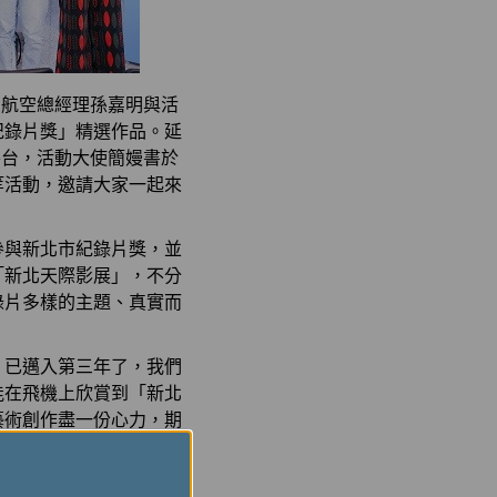
榮航空總經理孫嘉明與活
紀錄片獎」精選作品。延
平台，活動大使簡嫚書於
等活動，邀請大家一起來
參與新北市紀錄片獎，並
「新北天際影展」，不分
錄片多樣的主題、真實而
」已邁入第三年了，我們
能在飛機上欣賞到「新北
藝術創作盡一份心力，期
題、感受不同的生命歷程，