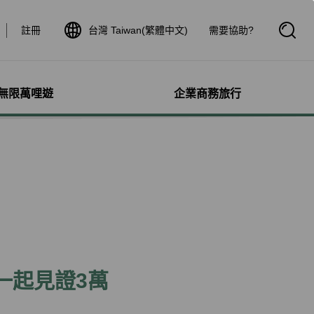
註冊
台灣 Taiwan(繁體中文)
需要協助?
開
啟
搜
尋
框
無限萬哩遊
企業商務旅行
與其他服務
需求協助
管理
航線介紹與時刻表
航班到離查詢
額行李
服務
料
航班時刻表
航班到離動態
犬隻
細查詢
航線圖
航班到離證明申請
獨搭機
登
星空聯盟網路
航班到離推播通知
保旅行平安險
機
對表查詢
共用班號合作夥伴
驗與活動
機
清單管理
聯航合作夥伴注意事項
鐵車票
療需求
證管理
航班到離動態
一起見證3萬
機鐵路套票
idDeal競標升等