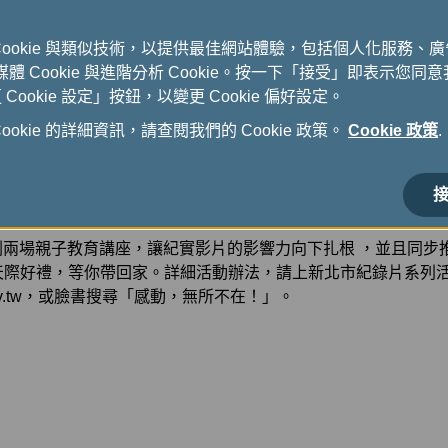
導演《誰先說再見》、張弘榤導演《鯨之聲》、游喬婷導演《永順
蓉導演《還能有獵人嗎？》、邱繼亮導演、黎靜如導演《25公
Cookie 與類似技術，以提供最佳網站體驗，包括個人化服務、
除判決書》、吳柏泓導演《救命人》、陳蔚慈導演《島上的大象》
式媒體 Cookie 與進階分析 Cookie。按一下「接受」即表示您同意我
、周少強導演《只是想結婚》及李亦軒導演《共生流浪》，邀請
ookie 設定」按鈕，以變更 Cookie 偏好設定。
okie 的詳細資訊，請查閱我們的 Cookie 政策。
Cookie 政策
.
邀請藝人簡嫚書擔任活動大使，一同支持「新北市紀錄片獎」，
旅途帶來的感動。為了讓更多台灣民眾參與「新北天際影展」，今
展民眾深入了解在紀錄片領域佔有一席之地的新北市紀錄片獎， 
接
新北天際影展」在世界各地旅人心中撒下種子，擴散台灣紀錄片
規劃兩場親子教育講座，讓紀實影片的影響力向下扎根 ，並且同
天際好禮，等你帶回家。詳細活動辦法，請上新北市紀錄片系列
ntpc.gov.tw，或臉書搜尋「感動，無所不在！」。