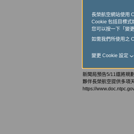
包含：5月推出徐靖倫
文導演《孩子們》、張素
長榮航空網站使用 
演、林皓申導演《不排
Cookie 包括目標
文導演《夢想全壘打》
您可以按一下「變更 C
的世界。
如需我們所使用之 Co
新聞局表示，今年特別
新北紀錄片多樣主題為
變更 Cookie 設定
大辦理實體展覽，讓觀
向國際的決心，透過「
新聞局預告5/11還將
夥伴長榮航空提供多項
https://www.doc.