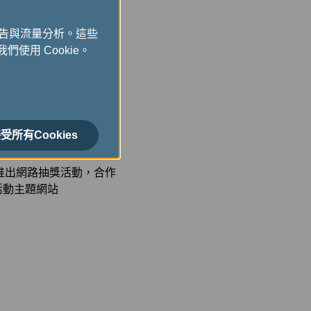
永和》；7月將推出陸孝
斤》；9月上架施佑倫導
廣告與流量分析。這些
；11月登場的則是林煥
們使用 Cookie。
全球飛行旅客走進紀錄片
在三萬英呎高空深刻探索
年更在新北市府1樓擴
如何從新北出發，積極航
受所有Cookies
的影響力。
步推出網路抽獎活動，合作
活動主題網站