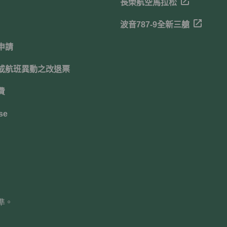
長榮航空馬拉松
波音787-9全新三艙
申請
或航班異動之改退票
費
se
準。