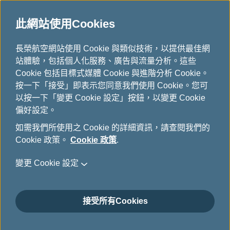
此網站使用Cookies
公司最新消息
...
H
長榮航空網站使用 Cookie 與類似技術，以提供最佳網
o
站體驗，包括個人化服務、廣告與流量分析。這些
公司最新消息
m
Cookie 包括目標式媒體 Cookie 與進階分析 Cookie。
e
按一下「接受」即表示您同意我們使用 Cookie。您可
以按一下「變更 Cookie 設定」按鈕，以變更 Cookie
偏好設定。
長榮航空永續實力再提升 獲七項
如需我們所使用之 Cookie 的詳細資訊，請查閱我們的
Cookie 政策。
Cookie 政策
.
企業永續大獎及 IATA永續採購認
證 樹立航空業ESG新標竿
變更 Cookie 設定
11月 26日, 2025
接受所有Cookies
長榮航空今(26)日於財團法人台灣永續能源研究基金
會主辦之「2025第八屆全球企業永續論壇暨聯合頒獎