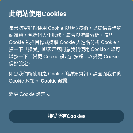
此網站使用Cookies
星空聯盟消息
...
H
長榮航空網站使用 Cookie 與類似技術，以提供最佳網
o
站體驗，包括個人化服務、廣告與流量分析。這些
星空聯盟消息
m
Cookie 包括目標式媒體 Cookie 與進階分析 Cookie。
e
按一下「接受」即表示您同意我們使用 Cookie。您可
以按一下「變更 Cookie 設定」按鈕，以變更 Cookie
偏好設定。
星空聯盟洛杉磯國際機場貴賓室
如需我們所使用之 Cookie 的詳細資訊，請查閱我們的
Cookie 政策。
Cookie 政策
.
榮獲2024世界旅遊大獎評選為北
美最佳機場貴賓室
變更 Cookie 設定
7月 4日, 2024
接受所有Cookies
星空聯盟日前於世界旅遊大獎(World Travel Awards)
在聖文森特島舉行的2024年頒獎典禮中，其洛杉磯國