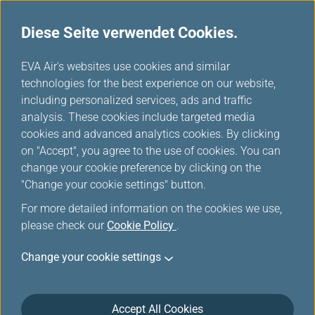
Diese Seite verwendet Cookies.
...
H
EVA Air's websites use cookies and similar
o
technologies for the best experience on our website,
Mobile Check-in
m
including personalized services, ads and traffic
e
analysis. These cookies include targeted media
cookies and advanced analytics cookies. By clicking
Check-in per Mobilgerät, auf unserer Website über Ihren
on "Accept", you agree to the use of cookies. You can
Computer oder am Self-Service-Kiosk. Wählen Sie Ihre
change your cookie preference by clicking on the
bevorzugte Art für einfaches und schnelles Einchecken.
"Change your cookie settings" button.
For more detailed information on the cookies we use,
please check our
Checken Sie mit Ihrem
Cookie Policy
.
Smartphone ein
Change your cookie settings
Checken Sie einfach und bequem ein und erhalten Sie
Accept All Cookies
Ihre elektronische Bordkarte jederzeit und überall auf