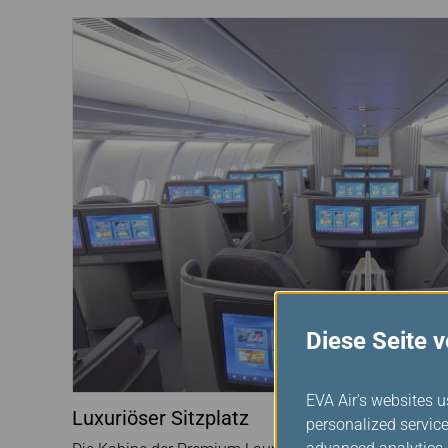
Diese Seite 
EVA Air's websites u
Luxuriöser Sitzplatz
personalized service