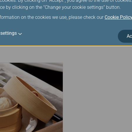
ookies. By clicking on "Accept", you agree to the use of cookie
Sitzanordnung ist
EVA Air bietet das unglaublic
ce by clicking on the "Change your cookie settings" button.
itze lassen sich in eine
Audio-/Video-On-Demand-System
re vor oder hinter Ihnen
Spiele, lärmreduzierende HiFi-
nformation on the cookies we use, please check our
Cookie Polic
155–157 cm wird durch
Videobildschirme mit 15,4 Zol
sch gesteuerte
bedienen das System mit indi
settings
sätzlichen ergonomischen
ihre Lieblings-TV-Shows, Filme
Ac
, als hätten sie den Komfort
Art zu reisen, die den Flug sch