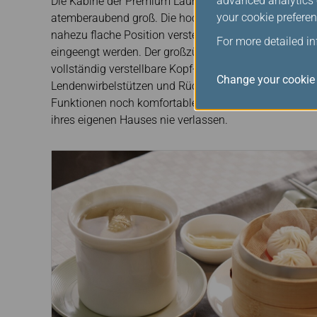
advanced analytics c
Die Kabine der Premium Laurel Class mit ihrer 2-2-2-
your cookie preferen
atemberaubend groß. Die hochmodernen Hartschalen-S
nahezu flache Position verstellen, ohne dass Passagie
For more detailed i
eingeengt werden. Der großzügige Sitzabstand von 
vollständig verstellbare Kopf- und Fußstützen, elektri
Change your cookie 
Lendenwirbelstützen und Rückenlehnen sowie die zu
Funktionen noch komfortabler. Passagiere fühlen sich
ihres eigenen Hauses nie verlassen.