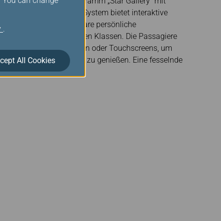
s. You can change
he Bordunterhaltungsprogramm „Star Gallery“ mit
. Das fortschrittliche System bietet interaktive
Kopfhörer und scharfe, klare persönliche
y
.
l in den Kabinen der oberen Klassen. Die Passagiere
viduellen Fernbedienungen oder Touchscreens, um
, Musik oder Videospiele zu genießen. Eine fesselnde
cept All Cookies
nell vorübergehen lässt.