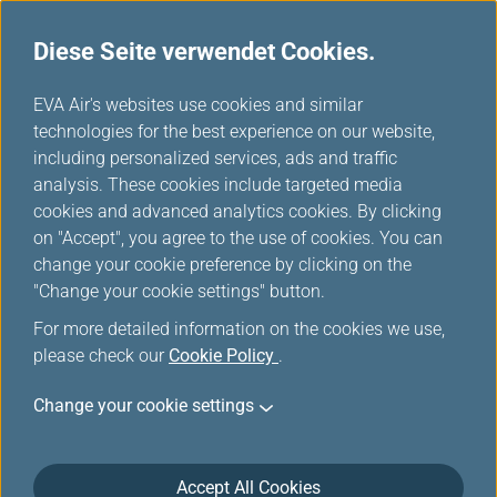
Diese Seite verwendet Cookies.
...
H
EVA Air's websites use cookies and similar
o
technologies for the best experience on our website,
Anschlüsse und Strom
m
including personalized services, ads and traffic
e
analysis. These cookies include targeted media
cookies and advanced analytics cookies. By clicking
on "Accept", you agree to the use of cookies. You can
change your cookie preference by clicking on the
Drahtloses Internet an Bord
"Change your cookie settings" button.
For more detailed information on the cookies we use,
please check our
Cookie Policy
.
Change your cookie settings
Genießen Sie kostenloses
Accept All Cookies