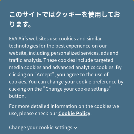
このサイトではクッキーを使用してお
ります。
H
ニュースリリース
...
o
EVA Air's websites use cookies and similar
ニュースリリース
m
technologies for the best experience on our
e
website, including personalized services, ads and
traffic analysis. These cookies include targeted
media cookies and advanced analytics cookies. By
エバー航空、2026年6月26日 台
clicking on "Accept", you agree to the use of
cookies. You can change your cookie preference by
北-ワシントンD.C.直行便 就航
clicking on the "Change your cookie settings"
button.
2月 13日, 2026
For more detailed information on the cookies we
use, please check our
Cookie Policy
.
エバー航空は、2026年6月26日より台北とワシント
ンD.C.を結ぶ直行便を週４便にて運航します。ワシ
Change your cookie settings
ントンD.C.線の就航で、北米路線網は10都市に拡大