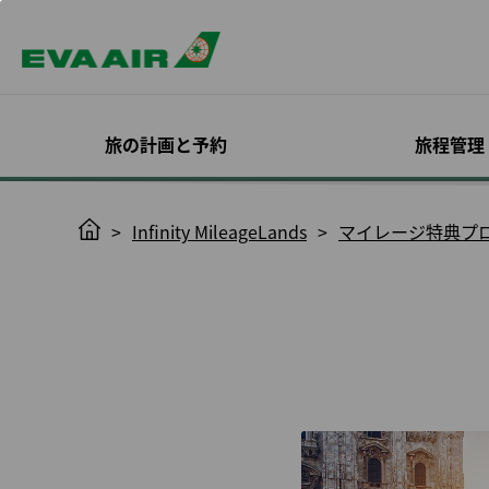
旅の計画と予約
旅程管理
スペシャルオファー
予約確認
機材
入会する
エバー航空 コーポレ
目的地を探す
旅程管理
機内サービス
Infinity
H
Infinity MileageLands
マイレージ特典プ
ートプログラム
MileageLan
o
いて
ログイン
座席指定
m
EVAチョイス
旅客機
概要
全ての目的地
キャビンクラス
確認と支払い
機内食予約
オンラインでのご入会
Infinity Mileag
e
プロモーション
エバー航空特別塗装機
EVA BizFam
運賃のトレンド
お食事とお飲み
日程/便の変更
オンラインチェ
のご案内
ック
利用規約と条件
ン
ハッピーアワーキャン
貨物機
EVA BizFam 会員限定特
機内エンターテ
フライトステータス通
会員種別とサー
ペーン
典
ビジネスクラス
トサービス
知
搭乗券印刷
ついて
MICE トラベル プログラ
高雄行
EVA SKY SHO
スケジュール変更に伴
ノーショー料
アップグレード
ム
う変更／払い戻し
更新の必要条件
東京発
ハローキティジ
旅程管理につい
UATP
予約をキャンセルする
会員特典
大阪発
機内における安
eサービスで快
康管理
払い戻しの申請/お問い
イトを
福岡発
合わせ