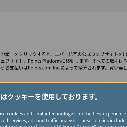
請」をクリックすると、エバー航空の公式ウェブサイトを出て、Poin
サイト、Points Platformに移動します。すべての取引はPoint
お支払いはPoints.com Inc.によって精算されます。買い
了するためにPointsプラットフォームへ移行する前に、www.ev
 MileageLands」アカウントにログインしていただく必要がありま
ではクッキーを使用しております。
しはクレジットカードでのみ可能です。現金でのお支払いは受
の買い戻しのお支払いは米ドルのみの受け付けとなります。
use cookies and similar technologies for the best experience
外取引手数料、その他の追加料金は、PointsやEVAではなく
zed services, ads and traffic analysis. These cookies includ
します。 カード発行機関または銀行によって課されるすべて
ed analytics cookies. By clicking on "Accept", you agree to 