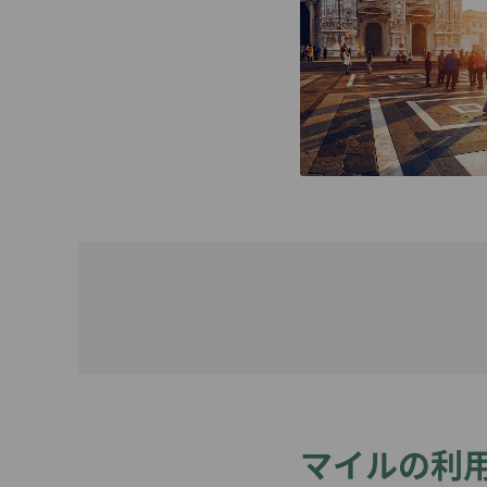
札幌発
航空券購入証明（領収
小松発
書）申請
マイルの利