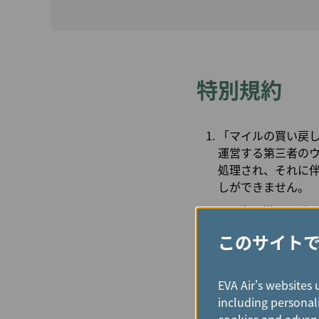
特別規約
「マイルの買い戻し申
運営する第三者のウェブ
処理され、それに伴う
しができません。
会員様は取引を完
「Infinity
このサイト
マイルの買い戻
現在、マイル
EVA Air's websites 
為替レート、海
including personali
会社が決定いた
cookies and advanc