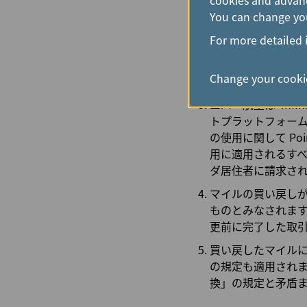
負担となります
You can change you
い。
For more detailed 
Pointsプラットフ
Points.com
Change your cookie
引およびお支払いには、P
エバー航空は“Infi
トプラットフォームを利
の使用に関して Po
用に適用されるすべ
ダ居住者に請求さ
マイルの買い戻し
ものとみなされま
更前に完了した取
買い戻したマイルには、
の規定も適用されます。
換」の規定と矛盾