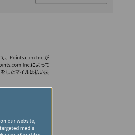
ts.com Inc.が
s.com Inc.によって
戻しをしたマイルは払い戻
aair.comにて
す。
け付けておりません。
 on our website,
、ご利用の決済手段の発行
e targeted media
の手数料は、会員様のご
the use of cookies.