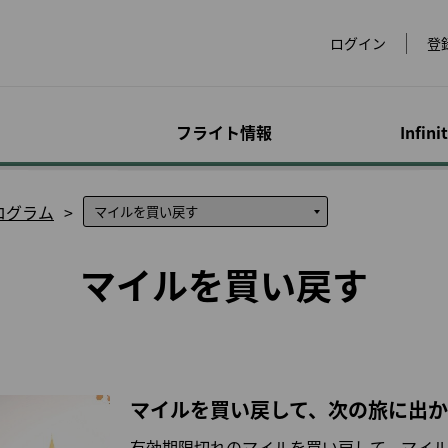
ログイン
登
フライト情報
Infini
運賃
手荷物
マイレージ特典プロ
オンライン予約
空港情報
会員限定キャンペー
アド
特別
アカ
ログラム
dsにつ
グラム
ン
サー
合わ
運賃のご紹介
手荷物に関する情報
フライトを予約する
世界の空港
超過手
アクセ
マイルを買い戻す
ービス
eLands
マイルを貯める
スペシャルマイレージ
マイプ
をチェ
物
運賃スペシャルオファ
特殊な手荷物
スペシャルイベント
ラウンジ
レンタ
ックイ
キャンペーン
ー
サービ
マイルの購入/チャージ
マイル
イメン
手荷物の注意事項
会員限定運賃
チェックイン
ホテル
犬）
ビスに
提携パートナーでのご
マイルを買い戻す
マイル
優待
超過手荷物とその他の
会員特典航空券
ビザと入国審査
台湾高
お子様
P事前注文
手数料
EVA Mileage Mall
マイル
または
発券と予約について
ヨーロ
幼児お
ェット
ペットとのご旅行
ト航空
EVA Mileage Hotel
譲渡人
旅行
て
手続きの履歴
全と健
他社乗り継ぎの手荷物
EVABi
マイルを買い戻して、次の旅に出
特典航空券/アップグレ
電子証
妊娠中
適なフラ
公式ウェブサイトで航
ード特典照会
お手荷物の紛失, 破損
空券を予約するメリッ
診断書
有効期限切れのマイルを買い戻して、マイ
ト