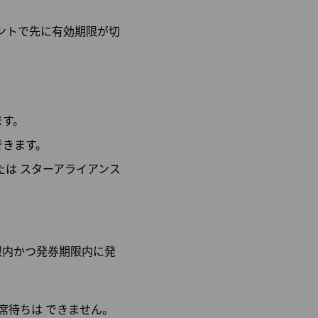
ントで先に有効期限が切
ます。
できます。
は スターアライアンス
限内かつ発券期限内に発
席待ちは できません。