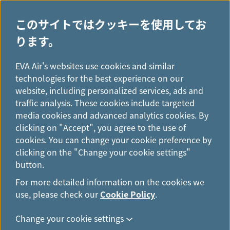
このサイトではクッキーを使用してお
ります。
H
...
o
EVA Air's websites use cookies and similar
m
technologies for the best experience on our
e
website, including personalized services, ads and
燃油特別付加運賃
traffic analysis. These cookies include targeted
media cookies and advanced analytics cookies. By
clicking on "Accept", you agree to the use of
cookies. You can change your cookie preference by
2026年7月1日以降発券分 燃油
clicking on the "Change your cookie settings"
button.
サーチャージについて
For more detailed information on the cookies we
use, please check our
Cookie Policy
.
弊社では、燃油サーチャージ額の設定を2ヶ月ごと
に見直すこととしております。2026年7月1日以降ご
Change your cookie settings
購入分の燃油サーチャージにつきましては、以下の