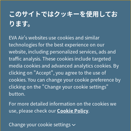
このサイトではクッキーを使用してお
ります。
H
...
o
EVA Air's websites use cookies and similar
運賃のご紹介
m
technologies for the best experience on our
e
website, including personalized services, ads and
traffic analysis. These cookies include targeted
media cookies and advanced analytics cookies. By
clicking on "Accept", you agree to the use of
cookies. You can change your cookie preference by
clicking on the "Change your cookie settings"
button.
For more detailed information on the cookies we
運賃を選んで旅に出よう！
use, please check our
Cookie Policy
.
エバー航空は、すべての路線で
Fare Family
運賃を導
Change your cookie settings
入しております。ご
旅行を計画する際、お客様の多