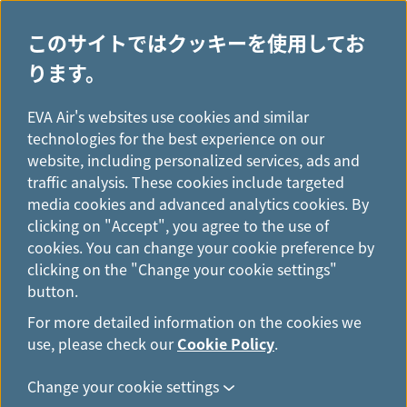
このサイトではクッキーを使用してお
ります。
H
...
o
EVA Air's websites use cookies and similar
m
technologies for the best experience on our
e
website, including personalized services, ads and
モバイル
traffic analysis. These cookies include targeted
media cookies and advanced analytics cookies. By
clicking on "Accept", you agree to the use of
エバー航空アプリは、ビジネスやレジャーに必携のツール
cookies. You can change your cookie preference by
ですApp StoreおよびGoogle Playから入手できます。
clicking on the "Change your cookie settings"
「EVA Air」で検索し、今すぐダウンロードしましょう！
button.
For more detailed information on the cookies we
use, please check our
Cookie Policy
.
Change your cookie settings